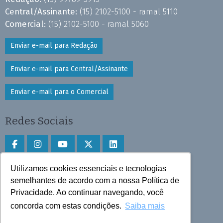
Central/Assinante:
(15) 2102-5100 - ramal 5110
Comercial:
(15) 2102-5100 - ramal 5060
Enviar e-mail para Redação
Enviar e-mail para Central/Assinante
Enviar e-mail para o Comercial
Redes Sociais
Utilizamos cookies essenciais e tecnologias
Faça download do aplicativo
semelhantes de acordo com a nossa Política de
Privacidade. Ao continuar navegando, você
Play Store e App Store
concorda com estas condições.
Saiba mais