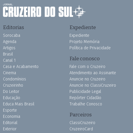
Editorias
Expediente
Sorocaba
Expediente
Agenda
Projeto Memória
Artigos
Política de Privacidade
Brasil
Fale conosco
Canal 1
Casa e Acabamento
Fale com o Cruzeiro
Cinema
Atendimento ao Assinante
Condomínios
Anuncie no Cruzeiro
Cruzeirinho
Anuncie no ClassiCruzeiro
Do Leitor
Publicidade Legal
Educação
Repórter Cidadão
Educa Mais Brasil
Trabalhe Conosco
Esporte
Parceiros
Economia
Editorial
ClassiCruzeiro
Exterior
CruzeiroCard