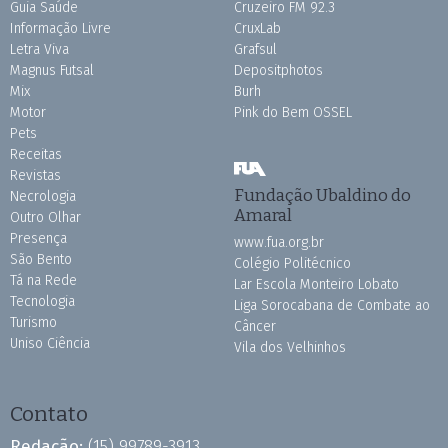
Guia Saúde
Cruzeiro FM 92.3
Informação Livre
CruxLab
Letra Viva
Grafsul
Magnus Futsal
Depositphotos
Mix
Burh
Motor
Pink do Bem OSSEL
Pets
Receitas
Revistas
Fundação Ubaldino do
Necrologia
Amaral
Outro Olhar
Presença
www.fua.org.br
São Bento
Colégio Politécnico
Tá na Rede
Lar Escola Monteiro Lobato
Tecnologia
Liga Sorocabana de Combate ao
Turismo
Câncer
Uniso Ciência
Vila dos Velhinhos
Contato
Redação:
(15) 99789-3913