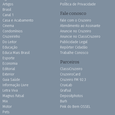
Artigos
Política de Privacidade
Brasil
Fale conosco
Canal 1
Casa e Acabamento
Fale com o Cruzeiro
Cinema
Atendimento ao Assinante
Condomínios
Anuncie no Cruzeiro
Cruzeirinho
Anuncie no ClassiCruzeiro
Do Leitor
Publicidade Legal
Educação
Repórter Cidadão
Educa Mais Brasil
Trabalhe Conosco
Esporte
Parceiros
Economia
Editorial
ClassiCruzeiro
Exterior
CruzeiroCard
Guia Saúde
Cruzeiro FM 92.3
Informação Livre
CruxLab
Letra Viva
Grafsul
Magnus Futsal
Depositphotos
Mix
Burh
Motor
Pink do Bem OSSEL
Pets