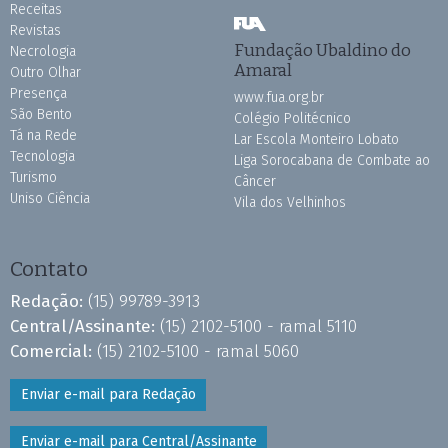
Receitas
Revistas
Fundação Ubaldino do
Necrologia
Amaral
Outro Olhar
Presença
www.fua.org.br
São Bento
Colégio Politécnico
Tá na Rede
Lar Escola Monteiro Lobato
Tecnologia
Liga Sorocabana de Combate ao
Turismo
Câncer
Uniso Ciência
Vila dos Velhinhos
Contato
Redação:
(15) 99789-3913
Central/Assinante:
(15) 2102-5100 - ramal 5110
Comercial:
(15) 2102-5100 - ramal 5060
Enviar e-mail para Redação
Enviar e-mail para Central/Assinante