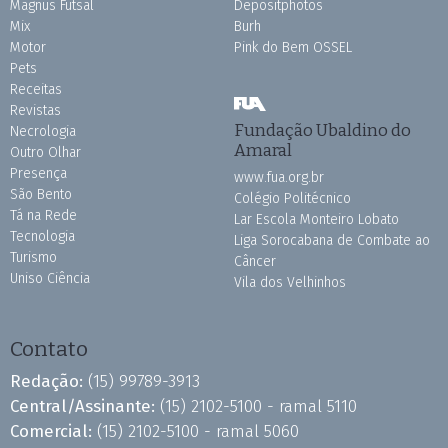
Magnus Futsal
Depositphotos
Mix
Burh
Motor
Pink do Bem OSSEL
Pets
Receitas
Revistas
Fundação Ubaldino do
Necrologia
Amaral
Outro Olhar
Presença
www.fua.org.br
São Bento
Colégio Politécnico
Tá na Rede
Lar Escola Monteiro Lobato
Tecnologia
Liga Sorocabana de Combate ao
Turismo
Câncer
Uniso Ciência
Vila dos Velhinhos
Contato
Redação:
(15) 99789-3913
Central/Assinante:
(15) 2102-5100 - ramal 5110
Comercial:
(15) 2102-5100 - ramal 5060