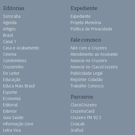
Editorias
Expediente
Sorocaba
Expediente
Agenda
Projeto Memória
Artigos
Política de Privacidade
Brasil
Fale conosco
Canal 1
Casa e Acabamento
Fale com o Cruzeiro
Cinema
Atendimento ao Assinante
Condomínios
Anuncie no Cruzeiro
Cruzeirinho
Anuncie no ClassiCruzeiro
Do Leitor
Publicidade Legal
Educação
Repórter Cidadão
Educa Mais Brasil
Trabalhe Conosco
Esporte
Parceiros
Economia
Editorial
ClassiCruzeiro
Exterior
CruzeiroCard
Guia Saúde
Cruzeiro FM 92.3
Informação Livre
CruxLab
Letra Viva
Grafsul