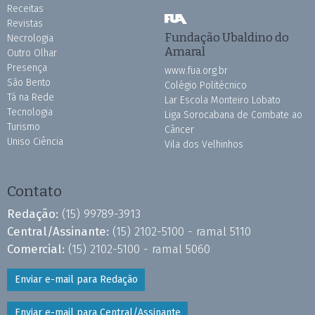
Receitas
Revistas
Fundação Ubaldino do
Necrologia
Amaral
Outro Olhar
Presença
www.fua.org.br
São Bento
Colégio Politécnico
Tá na Rede
Lar Escola Monteiro Lobato
Tecnologia
Liga Sorocabana de Combate ao
Turismo
Câncer
Uniso Ciência
Vila dos Velhinhos
Contato
Redação:
(15) 99789-3913
Central/Assinante:
(15) 2102-5100 - ramal 5110
Comercial:
(15) 2102-5100 - ramal 5060
Enviar e-mail para Redação
Enviar e-mail para Central/Assinante