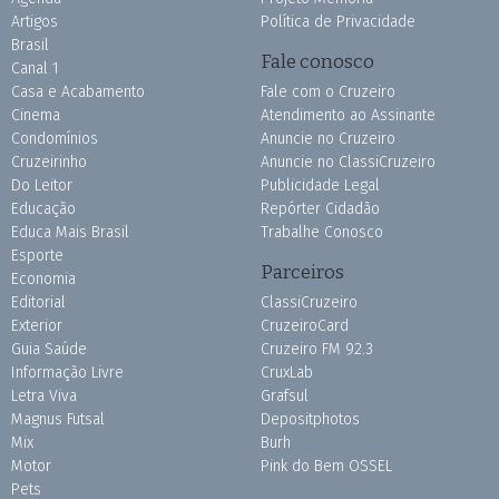
Artigos
Política de Privacidade
Brasil
Fale conosco
Canal 1
Casa e Acabamento
Fale com o Cruzeiro
Cinema
Atendimento ao Assinante
Condomínios
Anuncie no Cruzeiro
Cruzeirinho
Anuncie no ClassiCruzeiro
Do Leitor
Publicidade Legal
Educação
Repórter Cidadão
Educa Mais Brasil
Trabalhe Conosco
Esporte
Parceiros
Economia
Editorial
ClassiCruzeiro
Exterior
CruzeiroCard
Guia Saúde
Cruzeiro FM 92.3
Informação Livre
CruxLab
Letra Viva
Grafsul
Magnus Futsal
Depositphotos
Mix
Burh
Motor
Pink do Bem OSSEL
Pets