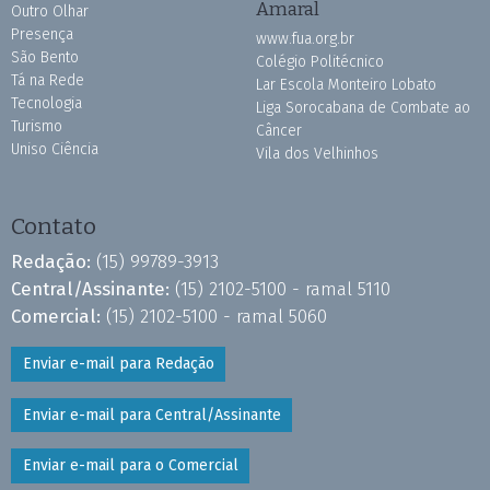
Amaral
Outro Olhar
Presença
www.fua.org.br
São Bento
Colégio Politécnico
Tá na Rede
Lar Escola Monteiro Lobato
Tecnologia
Liga Sorocabana de Combate ao
Turismo
Câncer
Uniso Ciência
Vila dos Velhinhos
Contato
Redação:
(15) 99789-3913
Central/Assinante:
(15) 2102-5100 - ramal 5110
Comercial:
(15) 2102-5100 - ramal 5060
Enviar e-mail para Redação
Enviar e-mail para Central/Assinante
Enviar e-mail para o Comercial