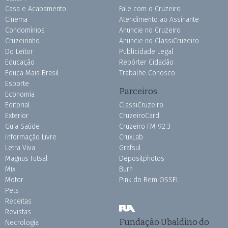
Casa e Acabamento
Fale com o Cruzeiro
Cinema
Atendimento ao Assinante
Condomínios
Anuncie no Cruzeiro
Cruzeirinho
Anuncie no ClassiCruzeiro
Do Leitor
Publicidade Legal
Educação
Repórter Cidadão
Educa Mais Brasil
Trabalhe Conosco
Esporte
Parceiros
Economia
Editorial
ClassiCruzeiro
Exterior
CruzeiroCard
Guia Saúde
Cruzeiro FM 92.3
Informação Livre
CruxLab
Letra Viva
Grafsul
Magnus Futsal
Depositphotos
Mix
Burh
Motor
Pink do Bem OSSEL
Pets
Receitas
Revistas
Fundação Ubaldino do
Necrologia