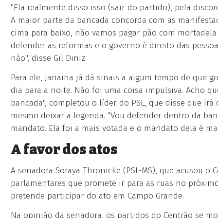
"Ela realmente disso isso (sair do partido), pela disc
A maior parte da bancada concorda com as manifesta
cima para baixo, não vamos pagar pão com mortadela 
defender as reformas e o governo é direito das pess
não", disse Gil Diniz.
Para ele, Janaina já dá sinais a algum tempo de que g
dia para a noite. Não foi uma coisa impulsiva. Acho q
bancada", completou o líder do PSL, que disse que ir
mesmo deixar a legenda. "Vou defender dentro da ban
mandato. Ela foi a mais votada e o mandato dela é mai
A favor dos atos
A senadora Soraya Thronicke (PSL-MS), que acusou o C
parlamentares que promete ir para as ruas no próximo
pretende participar do ato em Campo Grande.
Na opinião da senadora, os partidos do Centrão se m