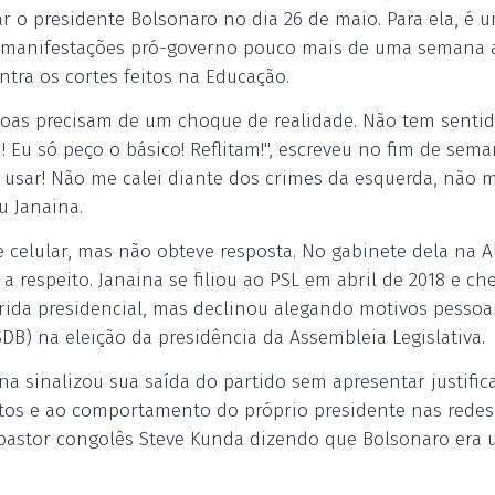
 o presidente Bolsonaro no dia 26 de maio. Para ela, é u
as manifestações pró-governo pouco mais de uma semana 
tra os cortes feitos na Educação.
soas precisam de um choque de realidade. Não tem sent
Eu só peço o básico! Reflitam!", escreveu no fim de sema
 usar! Não me calei diante dos crimes da esquerda, não 
u Janaina.
celular, mas não obteve resposta. No gabinete dela na A
 respeito. Janaina se filiou ao PSL em abril de 2018 e ch
rrida presidencial, mas declinou alegando motivos pessoa
DB) na eleição da presidência da Assembleia Legislativa.
na sinalizou sua saída do partido sem apresentar justific
 atos e ao comportamento do próprio presidente nas redes
pastor congolês Steve Kunda dizendo que Bolsonaro era