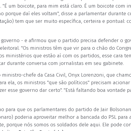
 "É um boicote, para mim está claro. É um boicote com i
rno porque daí eles voltam", disse a parlamentar durante 
ação) tem que ser muito específica, certeira e pontual: c
 governo - e afirmou que o partido precisa defender o g
leitoral. "Os ministros têm que vir para o chão do Congr
os ministérios que estão aí com os partidos, esse cara t
ntar durante conversa com jornalistas em seu gabinete.
 ministro-chefe da Casa Civil, Onyx Lorenzoni, que cham
ara ela, os ministros "que são políticos" precisam acionar
er esse governo dar certo". "Está faltando boa vontade p
 para que os parlamentares do partido de Jair Bolsonar
sonaro) poderia aproveitar melhor a bancada do PSL para 
te, porque nós somos os soldados dele aqui. Ele pode co