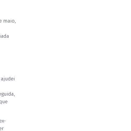
e maio,
iada
 ajudei
eguida,
 que
ex-
er