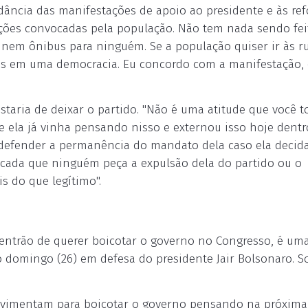
ordância das manifestações de apoio ao presidente e às re
ções convocadas pela população. Não tem nada sendo fei
nem ônibus para ninguém. Se a população quiser ir às r
oas em uma democracia. Eu concordo com a manifestação, 
ostaria de deixar o partido. "Não é uma atitude que você 
ue ela já vinha pensando nisso e externou isso hoje dentr
á defender a permanência do mandato dela caso ela decid
cada que ninguém peça a expulsão dela do partido ou o
s do que legítimo".
entrão de querer boicotar o governo no Congresso, é um
 domingo (26) em defesa do presidente Jair Bolsonaro. S
ovimentam para boicotar o governo pensando na próxima