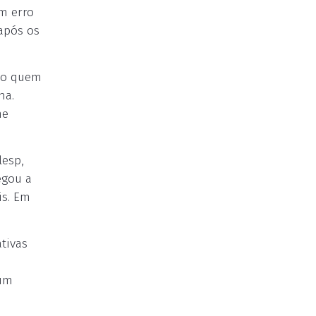
m erro
após os
ido quem
na.
me
lesp,
egou a
is. Em
ativas
 um