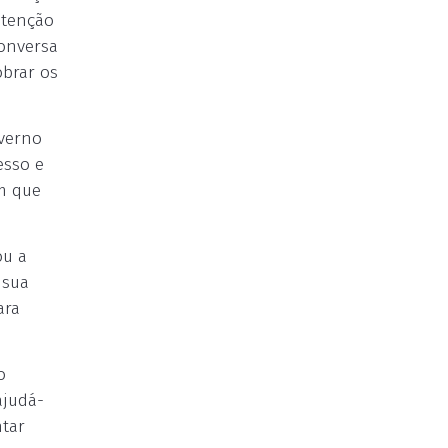
ntenção
conversa
obrar os
overno
esso e
em que
ou a
 sua
ara
o
ajudá-
ntar