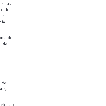
formas.
to de
uas
ela
toma do
o da
a
a das
oraya
 eleição