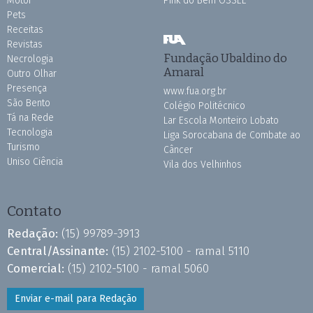
Motor
Pink do Bem OSSEL
Pets
Receitas
Revistas
Fundação Ubaldino do
Necrologia
Amaral
Outro Olhar
Presença
www.fua.org.br
São Bento
Colégio Politécnico
Tá na Rede
Lar Escola Monteiro Lobato
Tecnologia
Liga Sorocabana de Combate ao
Turismo
Câncer
Uniso Ciência
Vila dos Velhinhos
Contato
Redação:
(15) 99789-3913
Central/Assinante:
(15) 2102-5100 - ramal 5110
Comercial:
(15) 2102-5100 - ramal 5060
Enviar e-mail para Redação