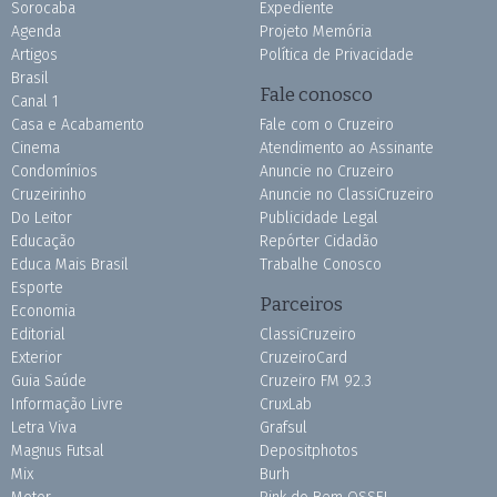
Sorocaba
Expediente
Agenda
Projeto Memória
Artigos
Política de Privacidade
Brasil
Fale conosco
Canal 1
Casa e Acabamento
Fale com o Cruzeiro
Cinema
Atendimento ao Assinante
Condomínios
Anuncie no Cruzeiro
Cruzeirinho
Anuncie no ClassiCruzeiro
Do Leitor
Publicidade Legal
Educação
Repórter Cidadão
Educa Mais Brasil
Trabalhe Conosco
Esporte
Parceiros
Economia
Editorial
ClassiCruzeiro
Exterior
CruzeiroCard
Guia Saúde
Cruzeiro FM 92.3
Informação Livre
CruxLab
Letra Viva
Grafsul
Magnus Futsal
Depositphotos
Mix
Burh