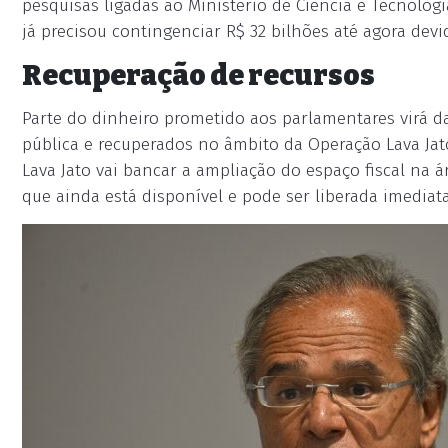
pesquisas ligadas ao Ministério de Ciência e Tecnolog
já precisou contingenciar R$ 32 bilhões até agora devid
Recuperação de recursos
Parte do dinheiro prometido aos parlamentares virá d
pública e recuperados no âmbito da Operação Lava Jat
Lava Jato vai bancar a ampliação do espaço fiscal na á
que ainda está disponível e pode ser liberada imediat