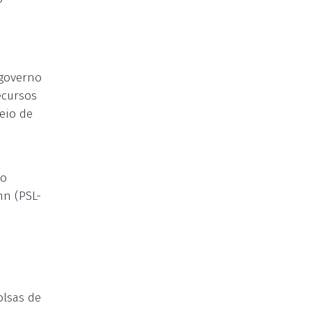
 governo
ecursos
eio de
do
nn (PSL-
olsas de