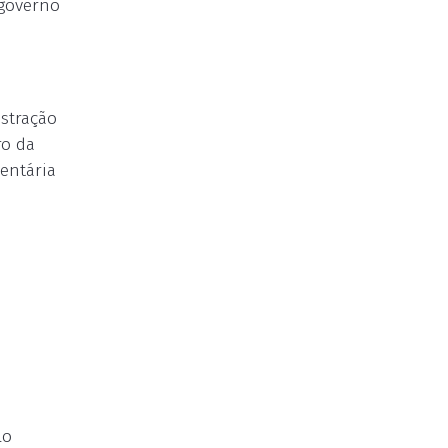
 governo
stração
ro da
mentária
lo