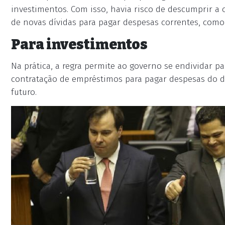
investimentos. Com isso, havia risco de descumprir 
de novas dívidas para pagar despesas correntes, como 
Para investimentos
Na prática, a regra permite ao governo se endividar par
contratação de empréstimos para pagar despesas do dia
futuro.