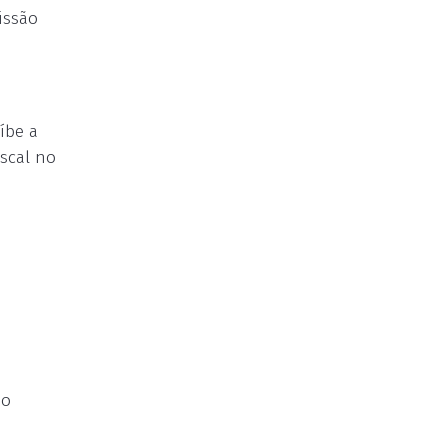
issão
íbe a
iscal no
 o