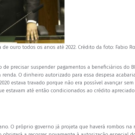
 de ouro todos os anos até 2022. Crédito da foto: Fabio R
sco de precisar suspender pagamentos a beneficiários do B
a renda. O dinheiro autorizado para essa despesa acabari
/2020 estava travado porque não era possível avançar sem
e estavam até então condicionados ao crédito apreciado
ano. O próprio governo já projeta que haverá rombos na 
 o obrigará a recorrer novamente à autorização especial d