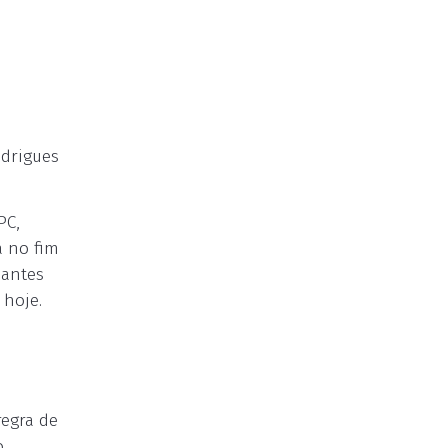
odrigues
PC,
a no fim
 antes
 hoje.
regra de
o