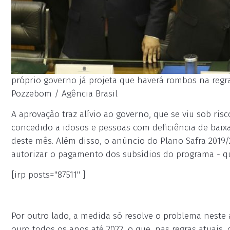
próprio governo já projeta que haverá rombos na regra
Pozzebom / Agência Brasil
A aprovação traz alívio ao governo, que se viu sob ri
concedido a idosos e pessoas com deficiência de baix
deste mês. Além disso, o anúncio do Plano Safra 2019
autorizar o pagamento dos subsídios do programa - qu
[irp posts="87511" ]
Por outro lado, a medida só resolve o problema neste 
ouro todos os anos até 2022, o que, nas regras atuais,