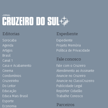
Editorias
Expediente
Sorocaba
Expediente
Agenda
Projeto Memória
Artigos
Política de Privacidade
Brasil
Fale conosco
Canal 1
Casa e Acabamento
Fale com o Cruzeiro
Cinema
Atendimento ao Assinante
Condomínios
Anuncie no Cruzeiro
Cruzeirinho
Anuncie no ClassiCruzeiro
Do Leitor
Publicidade Legal
Educação
Repórter Cidadão
Educa Mais Brasil
Trabalhe Conosco
Esporte
Parceiros
Economia