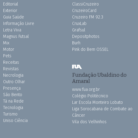
Editorial
ClassiCruzeiro
Exterior
CruzeiroCard
Guia Saúde
Cruzeiro FM 92.3
Informação Livre
CruxLab
Letra Viva
Grafsul
Magnus Futsal
Depositphotos
Mix
Burh
Motor
Pink do Bem OSSEL
Pets
Receitas
Revistas
Fundação Ubaldino do
Necrologia
Amaral
Outro Olhar
Presença
www.fua.org.br
São Bento
Colégio Politécnico
Tá na Rede
Lar Escola Monteiro Lobato
Tecnologia
Liga Sorocabana de Combate ao
Turismo
Câncer
Uniso Ciência
Vila dos Velhinhos