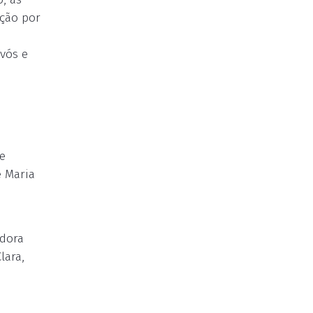
ação por
vós e
e
e Maria
adora
lara,