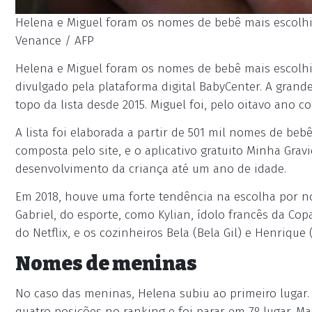
Helena e Miguel foram os nomes de bebê mais escolhidos
Venance / AFP
Helena e Miguel foram os nomes de bebê mais escolhid
divulgado pela plataforma digital BabyCenter. A grand
topo da lista desde 2015. Miguel foi, pelo oitavo ano
A lista foi elaborada a partir de 501 mil nomes de be
composta pelo site, e o aplicativo gratuito Minha Gra
desenvolvimento da criança até um ano de idade.
Em 2018, houve uma forte tendência na escolha por n
Gabriel, do esporte, como Kylian, ídolo francês da Cop
do Netflix, e os cozinheiros Bela (Bela Gil) e Henrique
Nomes de meninas
No caso das meninas, Helena subiu ao primeiro lugar. 
quatro posições no ranking e foi parar em 7º lugar. M