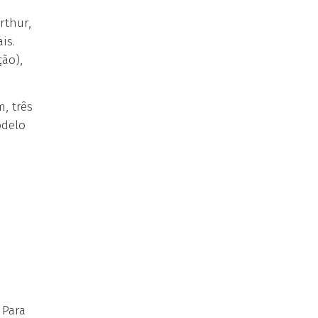
rthur,
is.
ão),
, três
odelo
 Para