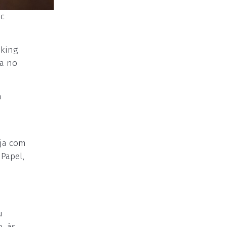
ic
nking
va no
a
eja com
 Papel,
u
, às