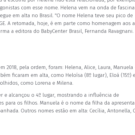
tagonistas com esse nome. Helena vem na onda de fascin
segue em alta no Brasil. "O nome Helena teve seu pico de
BGE. A retomada, hoje, é em parte como homenagem aos a
firma a editora do BabyCenter Brasil, Fernanda Ravagnani.
2018, pela ordem, foram: Helena, Alice, Laura, Manuela 
bém ficaram em alta, como Heloísa (8º lugar), Eloá (15º) 
olhidos, como Lorena e Milena.
r e alcançou o 4º lugar, mostrando a influência de
 para os filhos. Manuela é o nome da filha da apresent
anhada. Outros nomes estão em alta: Cecília, Antonella, C