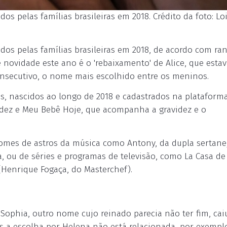
 pelas famílias brasileiras em 2018. Crédito da foto: Lo
os pelas famílias brasileiras em 2018, de acordo com ra
e novidade este ano é o 'rebaixamento' de Alice, que esta
 consecutivo, o nome mais escolhido entre os meninos.
bês, nascidos ao longo de 2018 e cadastrados na plataform
videz e Meu Bebê Hoje, que acompanha a gravidez e o
omes de astros da música como Antony, da dupla sertan
a, ou de séries e programas de televisão, como La Casa de
 (Henrique Fogaça, do Masterchef).
Sophia, outro nome cujo reinado parecia não ter fim, cai
as a escolha por Helena não está relacionada, por exemplo