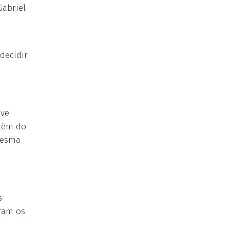
Gabriel
decidir
eve
além do
mesma
s
ram os