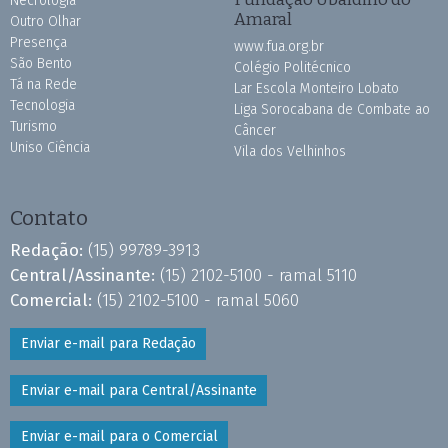
Necrologia
Amaral
Outro Olhar
Presença
www.fua.org.br
São Bento
Colégio Politécnico
Tá na Rede
Lar Escola Monteiro Lobato
Tecnologia
Liga Sorocabana de Combate ao
Turismo
Câncer
Uniso Ciência
Vila dos Velhinhos
Contato
Redação:
(15) 99789-3913
Central/Assinante:
(15) 2102-5100 - ramal 5110
Comercial:
(15) 2102-5100 - ramal 5060
Enviar e-mail para Redação
Enviar e-mail para Central/Assinante
Enviar e-mail para o Comercial