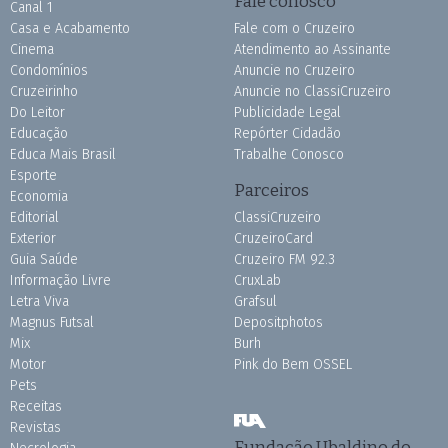
Fale conosco
Canal 1
Casa e Acabamento
Fale com o Cruzeiro
Cinema
Atendimento ao Assinante
Condomínios
Anuncie no Cruzeiro
Cruzeirinho
Anuncie no ClassiCruzeiro
Do Leitor
Publicidade Legal
Educação
Repórter Cidadão
Educa Mais Brasil
Trabalhe Conosco
Esporte
Parceiros
Economia
Editorial
ClassiCruzeiro
Exterior
CruzeiroCard
Guia Saúde
Cruzeiro FM 92.3
Informação Livre
CruxLab
Letra Viva
Grafsul
Magnus Futsal
Depositphotos
Mix
Burh
Motor
Pink do Bem OSSEL
Pets
Receitas
Revistas
Fundação Ubaldino do