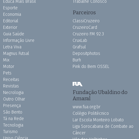
Educa Mais Brasil
Trabalhe Conosco
Esporte
Parceiros
Economia
Editorial
ClassiCruzeiro
Exterior
CruzeiroCard
Guia Saúde
Cruzeiro FM 92.3
Informação Livre
CruxLab
Letra Viva
Grafsul
Magnus Futsal
Depositphotos
Mix
Burh
Motor
Pink do Bem OSSEL
Pets
Receitas
Revistas
Fundação Ubaldino do
Necrologia
Amaral
Outro Olhar
Presença
www.fua.org.br
São Bento
Colégio Politécnico
Tá na Rede
Lar Escola Monteiro Lobato
Tecnologia
Liga Sorocabana de Combate ao
Turismo
Câncer
Uniso Ciência