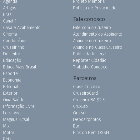
Agenda
Projeto Memória
Artigos
Política de Privacidade
Brasil
Fale conosco
Canal 1
Casa e Acabamento
Fale com o Cruzeiro
Cinema
Atendimento ao Assinante
Condomínios
Anuncie no Cruzeiro
Cruzeirinho
Anuncie no ClassiCruzeiro
Do Leitor
Publicidade Legal
Educação
Repórter Cidadão
Educa Mais Brasil
Trabalhe Conosco
Esporte
Parceiros
Economia
Editorial
ClassiCruzeiro
Exterior
CruzeiroCard
Guia Saúde
Cruzeiro FM 92.3
Informação Livre
CruxLab
Letra Viva
Grafsul
Magnus Futsal
Depositphotos
Mix
Burh
Motor
Pink do Bem OSSEL
Pets