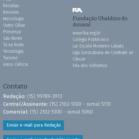
Receitas
Revistas
Fundação Ubaldino do
Necrologia
Amaral
Outro Olhar
Presença
www.fua.org.br
São Bento
Colégio Politécnico
Tá na Rede
Lar Escola Monteiro Lobato
Tecnologia
Liga Sorocabana de Combate ao
Turismo
Câncer
Uniso Ciência
Vila dos Velhinhos
Contato
Redação:
(15) 99789-3913
Central/Assinante:
(15) 2102-5100 - ramal 5110
Comercial:
(15) 2102-5100 - ramal 5060
Enviar e-mail para Redação