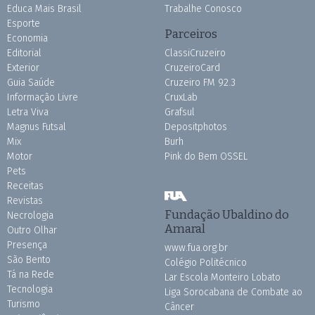
Educa Mais Brasil
Trabalhe Conosco
Esporte
Parceiros
Economia
Editorial
ClassiCruzeiro
Exterior
CruzeiroCard
Guia Saúde
Cruzeiro FM 92.3
Informação Livre
CruxLab
Letra Viva
Grafsul
Magnus Futsal
Depositphotos
Mix
Burh
Motor
Pink do Bem OSSEL
Pets
Receitas
Revistas
Fundação Ubaldino do
Necrologia
Amaral
Outro Olhar
Presença
www.fua.org.br
São Bento
Colégio Politécnico
Tá na Rede
Lar Escola Monteiro Lobato
Tecnologia
Liga Sorocabana de Combate ao
Turismo
Câncer