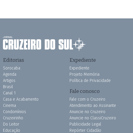
Editorias
Expediente
Sorocaba
Expediente
Agenda
Projeto Memória
Artigos
Política de Privacidade
Brasil
Fale conosco
Canal 1
Casa e Acabamento
Fale com o Cruzeiro
Cinema
Atendimento ao Assinante
Condomínios
Anuncie no Cruzeiro
Cruzeirinho
Anuncie no ClassiCruzeiro
Do Leitor
Publicidade Legal
Educação
Repórter Cidadão