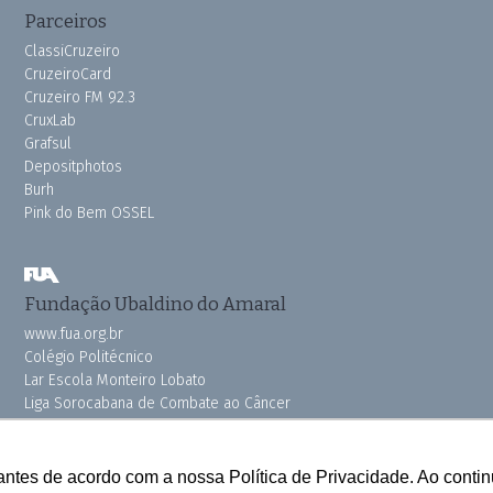
Parceiros
ClassiCruzeiro
CruzeiroCard
Cruzeiro FM 92.3
CruxLab
Grafsul
Depositphotos
Burh
Pink do Bem OSSEL
Fundação Ubaldino do Amaral
www.fua.org.br
Colégio Politécnico
Lar Escola Monteiro Lobato
Liga Sorocabana de Combate ao Câncer
Vila dos Velhinhos
antes de acordo com a nossa Política de Privacidade. Ao cont