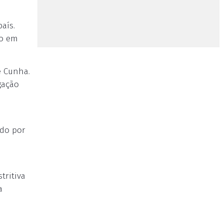
aís.
so em
e Cunha.
gação
o
ado por
tritiva
a