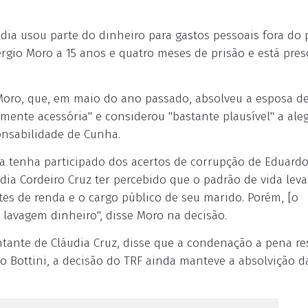
dia usou parte do dinheiro para gastos pessoais fora do p
rgio Moro a 15 anos e quatro meses de prisão e está pre
Moro, que, em maio do ano passado, absolveu a esposa d
amente acessória" e considerou "bastante plausível" a ale
ponsabilidade de Cunha.
la tenha participado dos acertos de corrupção de Eduard
dia Cordeiro Cruz ter percebido que o padrão de vida lev
ntes de renda e o cargo público de seu marido. Porém, [o
lavagem dinheiro", disse Moro na decisão.
ntante de Cláudia Cruz, disse que a condenação a pena res
do Bottini, a decisão do TRF ainda manteve a absolvição d