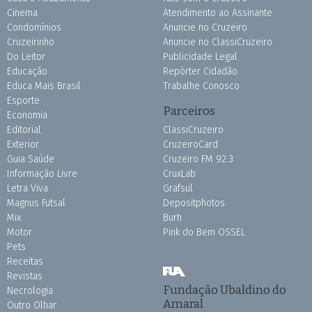
Cinema
Atendimento ao Assinante
Condomínios
Anuncie no Cruzeiro
Cruzeirinho
Anuncie no ClassiCruzeiro
Do Leitor
Publicidade Legal
Educação
Repórter Cidadão
Educa Mais Brasil
Trabalhe Conosco
Esporte
Parceiros
Economia
Editorial
ClassiCruzeiro
Exterior
CruzeiroCard
Guia Saúde
Cruzeiro FM 92.3
Informação Livre
CruxLab
Letra Viva
Grafsul
Magnus Futsal
Depositphotos
Mix
Burh
Motor
Pink do Bem OSSEL
Pets
Receitas
Revistas
Fundação Ubaldino do
Necrologia
Amaral
Outro Olhar