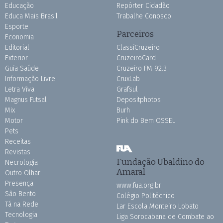
Educação
Repórter Cidadão
Educa Mais Brasil
Trabalhe Conosco
Esporte
Parceiros
Economia
Editorial
ClassiCruzeiro
Exterior
CruzeiroCard
Guia Saúde
Cruzeiro FM 92.3
Informação Livre
CruxLab
Letra Viva
Grafsul
Magnus Futsal
Depositphotos
Mix
Burh
Motor
Pink do Bem OSSEL
Pets
Receitas
Revistas
Fundação Ubaldino do
Necrologia
Amaral
Outro Olhar
Presença
www.fua.org.br
São Bento
Colégio Politécnico
Tá na Rede
Lar Escola Monteiro Lobato
Tecnologia
Liga Sorocabana de Combate ao