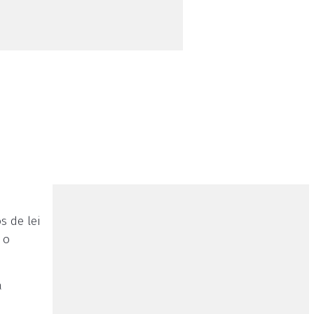
s de lei
 o
à