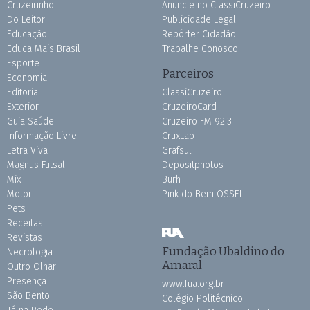
Cruzeirinho
Anuncie no ClassiCruzeiro
Do Leitor
Publicidade Legal
Educação
Repórter Cidadão
Educa Mais Brasil
Trabalhe Conosco
Esporte
Parceiros
Economia
Editorial
ClassiCruzeiro
Exterior
CruzeiroCard
Guia Saúde
Cruzeiro FM 92.3
Informação Livre
CruxLab
Letra Viva
Grafsul
Magnus Futsal
Depositphotos
Mix
Burh
Motor
Pink do Bem OSSEL
Pets
Receitas
Revistas
Fundação Ubaldino do
Necrologia
Amaral
Outro Olhar
Presença
www.fua.org.br
São Bento
Colégio Politécnico