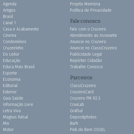
Agenda
Projeto Memória
Artigos
Política de Privacidade
Brasil
Fale conosco
Canal 1
Casa e Acabamento
Fale com o Cruzeiro
Cinema
Atendimento ao Assinante
Condomínios
Anuncie no Cruzeiro
Cruzeirinho
Anuncie no ClassiCruzeiro
Do Leitor
Publicidade Legal
Educação
Repórter Cidadão
Educa Mais Brasil
Trabalhe Conosco
Esporte
Parceiros
Economia
Editorial
ClassiCruzeiro
Exterior
CruzeiroCard
Guia Saúde
Cruzeiro FM 92.3
Informação Livre
CruxLab
Letra Viva
Grafsul
Magnus Futsal
Depositphotos
Mix
Burh
Motor
Pink do Bem OSSEL