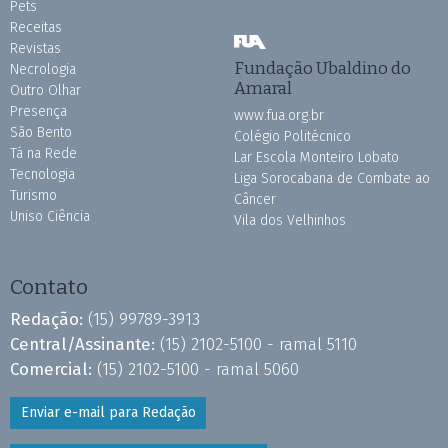
Pets
Receitas
Revistas
Fundação Ubaldino do
Necrologia
Amaral
Outro Olhar
Presença
www.fua.org.br
São Bento
Colégio Politécnico
Tá na Rede
Lar Escola Monteiro Lobato
Tecnologia
Liga Sorocabana de Combate ao
Turismo
Câncer
Uniso Ciência
Vila dos Velhinhos
Contato
Redação:
(15) 99789-3913
Central/Assinante:
(15) 2102-5100 - ramal 5110
Comercial:
(15) 2102-5100 - ramal 5060
Enviar e-mail para Redação