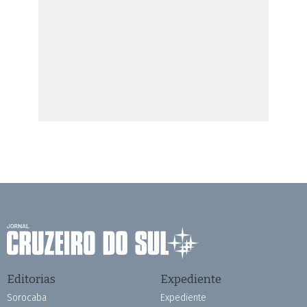
Editorias
Expediente
Sorocaba
Expediente