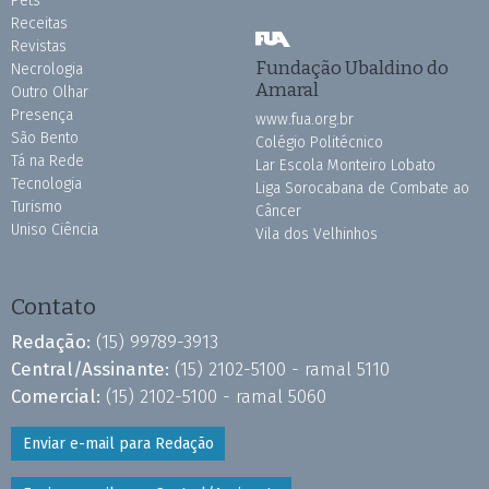
Pets
Receitas
Revistas
Fundação Ubaldino do
Necrologia
Amaral
Outro Olhar
Presença
www.fua.org.br
São Bento
Colégio Politécnico
Tá na Rede
Lar Escola Monteiro Lobato
Tecnologia
Liga Sorocabana de Combate ao
Turismo
Câncer
Uniso Ciência
Vila dos Velhinhos
Contato
Redação:
(15) 99789-3913
Central/Assinante:
(15) 2102-5100 - ramal 5110
Comercial:
(15) 2102-5100 - ramal 5060
Enviar e-mail para Redação