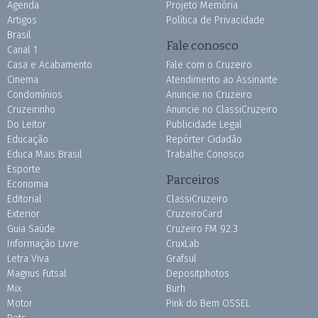
Agenda
Projeto Memória
Artigos
Política de Privacidade
Brasil
Fale conosco
Canal 1
Casa e Acabamento
Fale com o Cruzeiro
Cinema
Atendimento ao Assinante
Condomínios
Anuncie no Cruzeiro
Cruzeirinho
Anuncie no ClassiCruzeiro
Do Leitor
Publicidade Legal
Educação
Repórter Cidadão
Educa Mais Brasil
Trabalhe Conosco
Esporte
Parceiros
Economia
Editorial
ClassiCruzeiro
Exterior
CruzeiroCard
Guia Saúde
Cruzeiro FM 92.3
Informação Livre
CruxLab
Letra Viva
Grafsul
Magnus Futsal
Depositphotos
Mix
Burh
Motor
Pink do Bem OSSEL