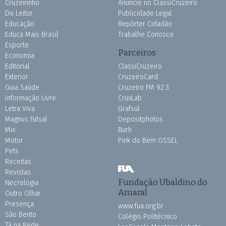
Cruzeirinho
Anuncie no ClassiCruzeiro
Do Leitor
Publicidade Legal
Educação
Repórter Cidadão
Educa Mais Brasil
Trabalhe Conosco
Esporte
Parceiros
Economia
Editorial
ClassiCruzeiro
Exterior
CruzeiroCard
Guia Saúde
Cruzeiro FM 92.3
Informação Livre
CruxLab
Letra Viva
Grafsul
Magnus Futsal
Depositphotos
Mix
Burh
Motor
Pink do Bem OSSEL
Pets
Receitas
Revistas
Fundação Ubaldino do
Necrologia
Amaral
Outro Olhar
Presença
www.fua.org.br
São Bento
Colégio Politécnico
Tá na Rede