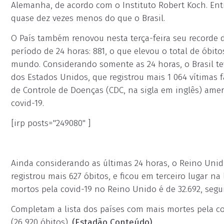
Alemanha, de acordo com o Instituto Robert Koch. Entr
quase dez vezes menos do que o Brasil.
O País também renovou nesta terça-feira seu recorde
período de 24 horas: 881, o que elevou o total de óbit
mundo. Considerando somente as 24 horas, o Brasil 
dos Estados Unidos, que registrou mais 1 064 vítimas 
de Controle de Doenças (CDC, na sigla em inglês) am
covid-19.
[irp posts="249080" ]
Ainda considerando as últimas 24 horas, o Reino Uni
registrou mais 627 óbitos, e ficou em terceiro lugar na
mortos pela covid-19 no Reino Unido é de 32.692, segu
Completam a lista dos países com mais mortes pela covid
(26 920 óbitos).
(Estadão Conteúdo)