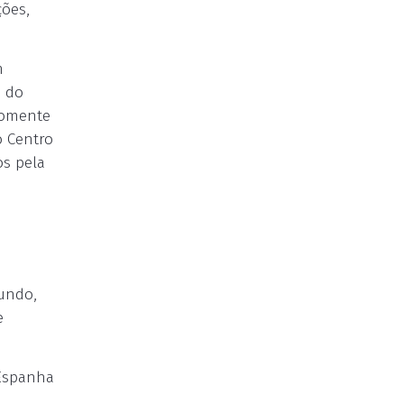
ções,
m
o do
somente
o Centro
os pela
undo,
e
 Espanha