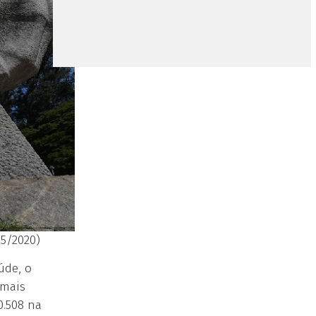
5/2020)
úde, o
 mais
0.508 na