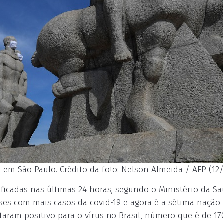
m São Paulo. Crédito da foto: Nelson Almeida / AFP (12/
ficadas nas últimas 24 horas, segundo o Ministério da Sa
íses com mais casos da covid-19 e agora é a sétima nação
staram positivo para o vírus no Brasil, número que é de 17