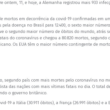
e ontem, 11, e hoje, a Alemanha registrou mais 933 infec
 de mortos em decorrência da covid-19 confirmadas em u
os pela doença no Brasil para 12.400, o sexto maior númer
teve o segundo maior número de óbitos do mundo, atrás 
fatais do coronavírus e chegou a 80.820 mortos, segundo 
ericano. Os EUA têm o maior número contingente de mort
do, segundo país com mais mortes pelo coronavírus no m
 lista das nações com mais vítimas fatais no dia. O total d
ndo o governo britânico.
-19 a Itália (30.911 óbitos), a França (26.991 óbitos) e a