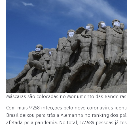
Máscaras são colocadas no Monumento das Bandeiras, e
Com mais 9.258 infecções pelo novo coronavírus identi
Brasil deixou para trás a Alemanha no ranking dos pa
afetada pela pandemia. No total, 177.589 pessoas já te