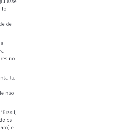
giu esse
 foi
ede de
na
ra
ares no
ntá-la.
m
de não
"Brasil,
do os
aro) e