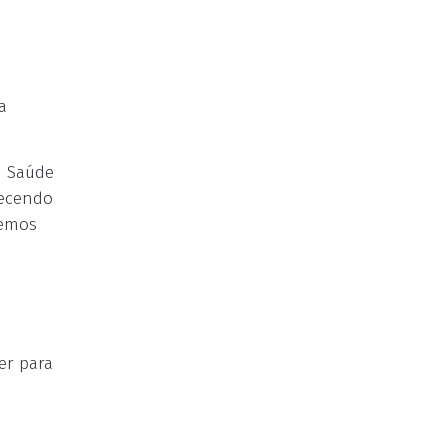
a
m Saúde
tecendo
vemos
er para