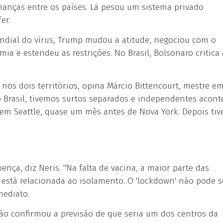
nças entre os países. Lá pesou um sistema privado
er.
dial do vírus, Trump mudou a atitude, negociou com o
a e estendeu as restrições. No Brasil, Bolsonaro critica 
os dois territórios, opina Márcio Bittencourt, mestre e
No Brasil, tivemos surtos separados e independentes acon
 em Seattle, quase um mês antes de Nova York. Depois ti
ença, diz Neris. "Na falta de vacina, a maior parte das
s está relacionada ao isolamento. O 'lockdown' não pode s
mediato.
não confirmou a previsão de que seria um dos centros da