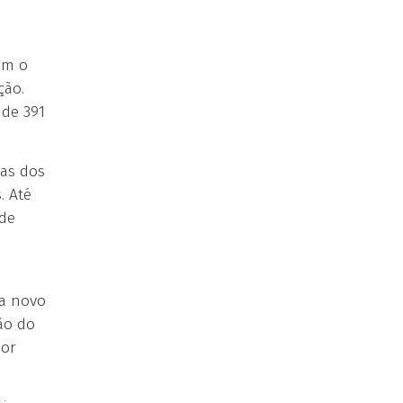
om o
ção.
 de 391
nas dos
. Até
 de
a
da novo
ão do
por