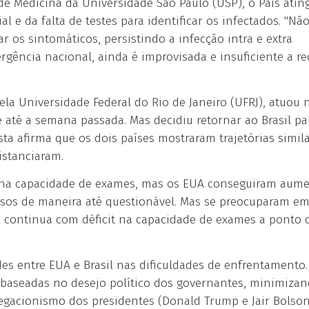
de Medicina da Universidade São Paulo (USP), o País atin
 e da falta de testes para identificar os infectados. "Não
r os sintomáticos, persistindo a infecção intra e extra
ergência nacional, ainda é improvisada e insuficiente a r
ela Universidade Federal do Rio de Janeiro (UFRJ), atuou 
 até a semana passada. Mas decidiu retornar ao Brasil pa
ista afirma que os dois países mostraram trajetórias simil
istanciaram.
t na capacidade de exames, mas os EUA conseguiram aume
asos de maneira até questionável. Mas se preocuparam e
l continua com déficit na capacidade de exames a ponto 
s entre EUA e Brasil nas dificuldades de enfrentamento. 
 baseadas no desejo político dos governantes, minimizan
negacionismo dos presidentes (Donald Trump e Jair Bolson