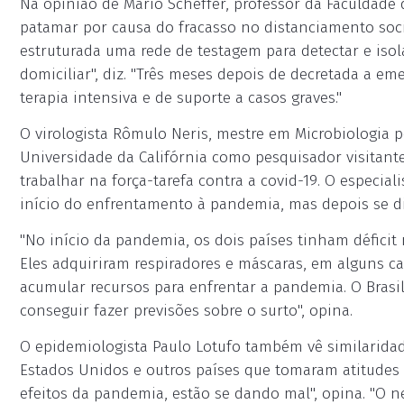
Na opinião de Mario Scheffer, professor da Faculdade 
patamar por causa do fracasso no distanciamento social
estruturada uma rede de testagem para detectar e isola
domiciliar", diz. "Três meses depois de decretada a em
terapia intensiva e de suporte a casos graves."
O virologista Rômulo Neris, mestre em Microbiologia p
Universidade da Califórnia como pesquisador visitante
trabalhar na força-tarefa contra a covid-19. O especial
início do enfrentamento à pandemia, mas depois se d
"No início da pandemia, os dois países tinham défici
Eles adquiriram respiradores e máscaras, em alguns c
acumular recursos para enfrentar a pandemia. O Brasi
conseguir fazer previsões sobre o surto", opina.
O epidemiologista Paulo Lotufo também vê similaridade
Estados Unidos e outros países que tomaram atitudes
efeitos da pandemia, estão se dando mal", opina. "O 