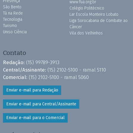
Presença
www.fua.org.br
São Bento
Colégio Politécnico
Tá na Rede
Lar Escola Monteiro Lobato
Tecnologia
Liga Sorocabana de Combate ao
Turismo
Câncer
Uniso Ciência
Vila dos Velhinhos
Contato
Redação:
(15) 99789-3913
Central/Assinante:
(15) 2102-5100 - ramal 5110
Comercial:
(15) 2102-5100 - ramal 5060
Enviar e-mail para Redação
Enviar e-mail para Central/Assinante
Enviar e-mail para o Comercial