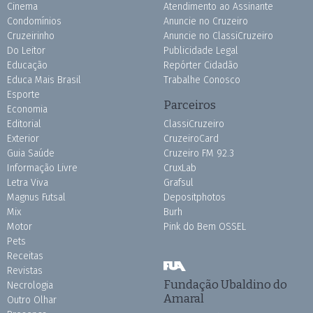
Cinema
Atendimento ao Assinante
Condomínios
Anuncie no Cruzeiro
Cruzeirinho
Anuncie no ClassiCruzeiro
Do Leitor
Publicidade Legal
Educação
Repórter Cidadão
Educa Mais Brasil
Trabalhe Conosco
Esporte
Parceiros
Economia
Editorial
ClassiCruzeiro
Exterior
CruzeiroCard
Guia Saúde
Cruzeiro FM 92.3
Informação Livre
CruxLab
Letra Viva
Grafsul
Magnus Futsal
Depositphotos
Mix
Burh
Motor
Pink do Bem OSSEL
Pets
Receitas
Revistas
Fundação Ubaldino do
Necrologia
Amaral
Outro Olhar