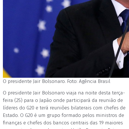
O presidente Jair Bolsonaro. Foto: Agência Brasil
O presidente Jair Bolsonaro viaja na noite desta terça-
feira (25) para o Japão onde participará da reunião de
líderes do G20 e terá reuniões bilaterais com chefes de
Estado. O G20 é um grupo formado pelos ministros de
finanças e chefes dos bancos centrais das 19 maiores