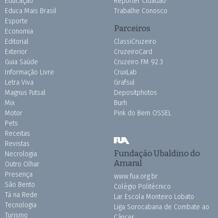
Educação
Repórter Cidadão
Educa Mais Brasil
Trabalhe Conosco
Esporte
Parceiros
Economia
Editorial
ClassiCruzeiro
Exterior
CruzeiroCard
Guia Saúde
Cruzeiro FM 92.3
Informação Livre
CruxLab
Letra Viva
Grafsul
Magnus Futsal
Depositphotos
Mix
Burh
Motor
Pink do Bem OSSEL
Pets
Receitas
Revistas
Fundação Ubaldino do
Necrologia
Amaral
Outro Olhar
Presença
www.fua.org.br
São Bento
Colégio Politécnico
Tá na Rede
Lar Escola Monteiro Lobato
Tecnologia
Liga Sorocabana de Combate ao
Turismo
Câncer