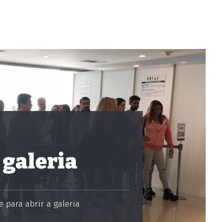
 galeria
 para abrir a galeria