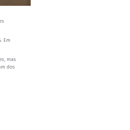
es
%. Em
ses, mas
ram dos