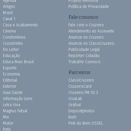
Agenda
Projeto Memória
Artigos
Política de Privacidade
Brasil
Fale conosco
Canal 1
Casa e Acabamento
Fale com o Cruzeiro
Cinema
Atendimento ao Assinante
Condomínios
Anuncie no Cruzeiro
Cruzeirinho
Anuncie no ClassiCruzeiro
Do Leitor
Publicidade Legal
Educação
Repórter Cidadão
Educa Mais Brasil
Trabalhe Conosco
Esporte
Parceiros
Economia
Editorial
ClassiCruzeiro
Exterior
CruzeiroCard
Guia Saúde
Cruzeiro FM 92.3
Informação Livre
CruxLab
Letra Viva
Grafsul
Magnus Futsal
Depositphotos
Mix
Burh
Motor
Pink do Bem OSSEL
Pets