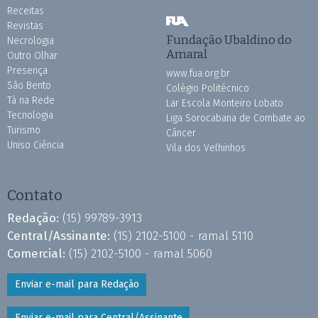
Receitas
Revistas
Fundação Ubaldino do
Necrologia
Amaral
Outro Olhar
Presença
www.fua.org.br
São Bento
Colégio Politécnico
Tá na Rede
Lar Escola Monteiro Lobato
Tecnologia
Liga Sorocabana de Combate ao
Turismo
Câncer
Uniso Ciência
Vila dos Velhinhos
Contato
Redação:
(15) 99789-3913
Central/Assinante:
(15) 2102-5100 - ramal 5110
Comercial:
(15) 2102-5100 - ramal 5060
Enviar e-mail para Redação
Enviar e-mail para Central/Assinante