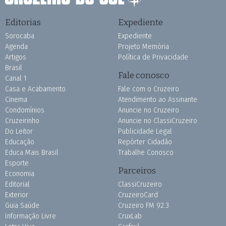
Editorias
Expediente
Sorocaba
Expediente
Agenda
Projeto Memória
Artigos
Política de Privacidade
Brasil
Fale conosco
Canal 1
Casa e Acabamento
Fale com o Cruzeiro
Cinema
Atendimento ao Assinante
Condomínios
Anuncie no Cruzeiro
Cruzeirinho
Anuncie no ClassiCruzeiro
Do Leitor
Publicidade Legal
Educação
Repórter Cidadão
Educa Mais Brasil
Trabalhe Conosco
Esporte
Parceiros
Economia
Editorial
ClassiCruzeiro
Exterior
CruzeiroCard
Guia Saúde
Cruzeiro FM 92.3
Informação Livre
CruxLab