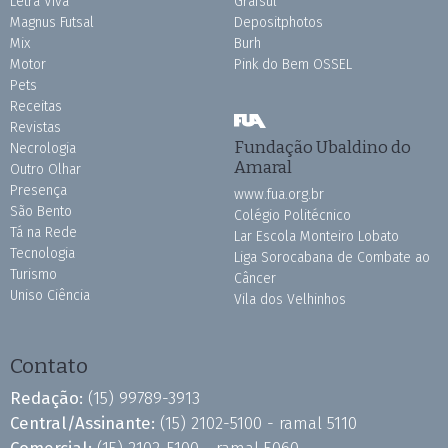
Letra Viva
Grafsul
Magnus Futsal
Depositphotos
Mix
Burh
Motor
Pink do Bem OSSEL
Pets
Receitas
Revistas
Fundação Ubaldino do
Necrologia
Amaral
Outro Olhar
Presença
www.fua.org.br
São Bento
Colégio Politécnico
Tá na Rede
Lar Escola Monteiro Lobato
Tecnologia
Liga Sorocabana de Combate ao
Turismo
Câncer
Uniso Ciência
Vila dos Velhinhos
Contato
Redação:
(15) 99789-3913
Central/Assinante:
(15) 2102-5100 - ramal 5110