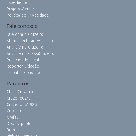
Expediente
Projeto Memória
Política de Privacidade
Fale conosco
Fale com o Cruzeiro
Atendimento ao Assinante
Anuncie no Cruzeiro
Anuncie no ClassiCruzeiro
Publicidade Legal
Repórter Cidadão
Trabalhe Conosco
Parceiros
ClassiCruzeiro
CruzeiroCard
Cruzeiro FM 92.3
CruxLab
Grafsul
Depositphotos
Burh