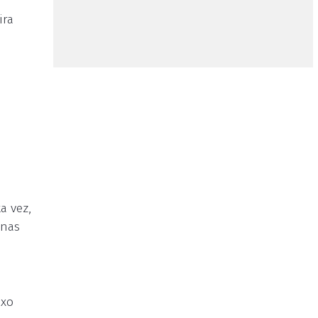
ira
a vez,
 nas
ixo