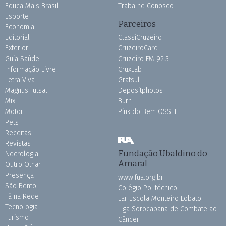
Educa Mais Brasil
Trabalhe Conosco
Esporte
Parceiros
Economia
Editorial
ClassiCruzeiro
Exterior
CruzeiroCard
Guia Saúde
Cruzeiro FM 92.3
Informação Livre
CruxLab
Letra Viva
Grafsul
Magnus Futsal
Depositphotos
Mix
Burh
Motor
Pink do Bem OSSEL
Pets
Receitas
Revistas
Fundação Ubaldino do
Necrologia
Amaral
Outro Olhar
Presença
www.fua.org.br
São Bento
Colégio Politécnico
Tá na Rede
Lar Escola Monteiro Lobato
Tecnologia
Liga Sorocabana de Combate ao
Turismo
Câncer