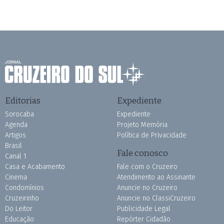
Editorias
Expediente
Sorocaba
Expediente
Agenda
Projeto Memória
Artigos
Política de Privacidade
Brasil
Fale conosco
Canal 1
Casa e Acabamento
Fale com o Cruzeiro
Cinema
Atendimento ao Assinante
Condomínios
Anuncie no Cruzeiro
Cruzeirinho
Anuncie no ClassiCruzeiro
Do Leitor
Publicidade Legal
Educação
Repórter Cidadão