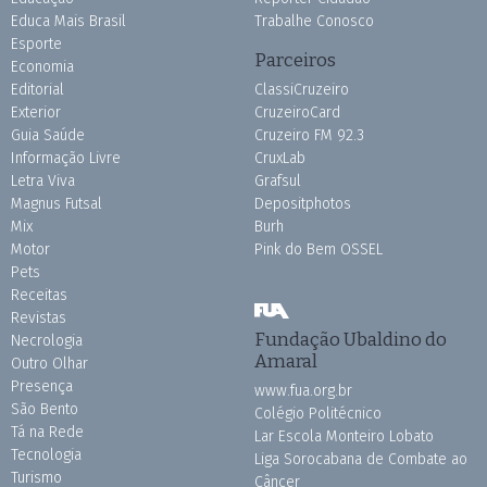
Educa Mais Brasil
Trabalhe Conosco
Esporte
Parceiros
Economia
Editorial
ClassiCruzeiro
Exterior
CruzeiroCard
Guia Saúde
Cruzeiro FM 92.3
Informação Livre
CruxLab
Letra Viva
Grafsul
Magnus Futsal
Depositphotos
Mix
Burh
Motor
Pink do Bem OSSEL
Pets
Receitas
Revistas
Fundação Ubaldino do
Necrologia
Amaral
Outro Olhar
Presença
www.fua.org.br
São Bento
Colégio Politécnico
Tá na Rede
Lar Escola Monteiro Lobato
Tecnologia
Liga Sorocabana de Combate ao
Turismo
Câncer