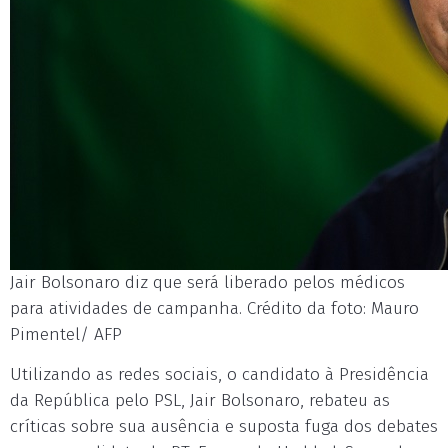
Jair Bolsonaro diz que será liberado pelos médicos
para atividades de campanha. Crédito da foto: Mauro
Pimentel/ AFP
Utilizando as redes sociais, o candidato à Presidência
da República pelo PSL, Jair Bolsonaro, rebateu as
críticas sobre sua ausência e suposta fuga dos debates