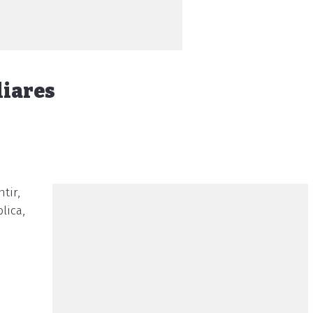
liares
tir,
lica,