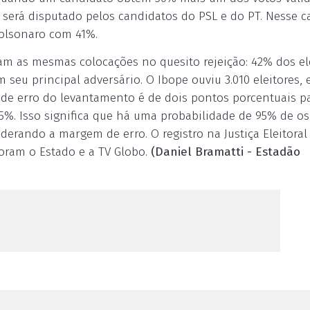
erá disputado pelos candidatos do PSL e do PT. Nesse c
olsonaro com 41%.
m as mesmas colocações no quesito rejeição: 42% dos el
eu principal adversário. O Ibope ouviu 3.010 eleitores,
m de erro do levantamento é de dois pontos porcentuais p
5%. Isso significa que há uma probabilidade de 95% de os
derando a margem de erro. O registro na Justiça Eleitoral 
foram o Estado e a TV Globo.
(Daniel Bramatti - Estadão