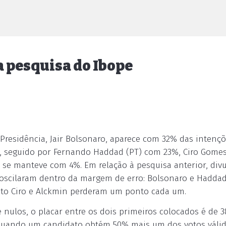
 pesquisa do Ibope
 Presidência, Jair Bolsonaro, aparece com 32% das intenç
, seguido por Fernando Haddad (PT) com 23%, Ciro Gomes
) se manteve com 4%. Em relação à pesquisa anterior, div
s oscilaram dentro da margem de erro: Bolsonaro e Hadda
to Ciro e Alckmin perderam um ponto cada um.
e nulos, o placar entre os dois primeiros colocados é de 
 quando um candidato obtém 50% mais um dos votos válid