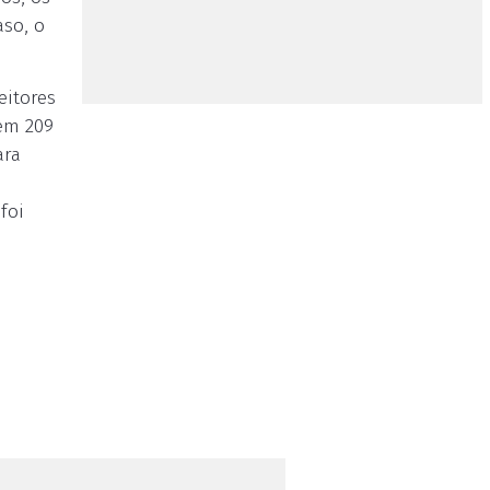
aso, o
eitores
 em 209
ara
foi