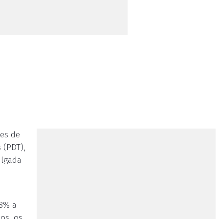
ões de
 (PDT),
ulgada
d
38% a
os, os