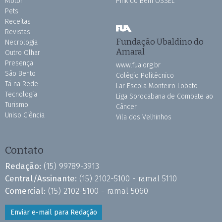
Motor
Pink do Bem OSSEL
Pets
Receitas
Revistas
Fundação Ubaldino do
Necrologia
Amaral
Outro Olhar
Presença
www.fua.org.br
São Bento
Colégio Politécnico
Tá na Rede
Lar Escola Monteiro Lobato
Tecnologia
Liga Sorocabana de Combate ao
Turismo
Câncer
Uniso Ciência
Vila dos Velhinhos
Contato
Redação:
(15) 99789-3913
Central/Assinante:
(15) 2102-5100 - ramal 5110
Comercial:
(15) 2102-5100 - ramal 5060
Enviar e-mail para Redação