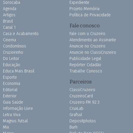
Sorocaba
Expediente
Agenda
Projeto Memória
Artigos
Política de Privacidade
Brasil
Fale conosco
Canal 1
Casa e Acabamento
Fale com o Cruzeiro
Cinema
Atendimento ao Assinante
Condomínios
Anuncie no Cruzeiro
Cruzeirinho
Anuncie no ClassiCruzeiro
Do Leitor
Publicidade Legal
Educação
Repórter Cidadão
Educa Mais Brasil
Trabalhe Conosco
Esporte
Parceiros
Economia
Editorial
ClassiCruzeiro
Exterior
CruzeiroCard
Guia Saúde
Cruzeiro FM 92.3
Informação Livre
CruxLab
Letra Viva
Grafsul
Magnus Futsal
Depositphotos
Mix
Burh