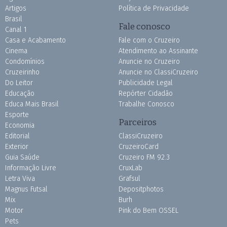
Artigos
Política de Privacidade
Brasil
Fale conosco
Canal 1
Casa e Acabamento
Fale com o Cruzeiro
Cinema
Atendimento ao Assinante
Condomínios
Anuncie no Cruzeiro
Cruzeirinho
Anuncie no ClassiCruzeiro
Do Leitor
Publicidade Legal
Educação
Repórter Cidadão
Educa Mais Brasil
Trabalhe Conosco
Esporte
Parceiros
Economia
Editorial
ClassiCruzeiro
Exterior
CruzeiroCard
Guia Saúde
Cruzeiro FM 92.3
Informação Livre
CruxLab
Letra Viva
Grafsul
Magnus Futsal
Depositphotos
Mix
Burh
Motor
Pink do Bem OSSEL
Pets