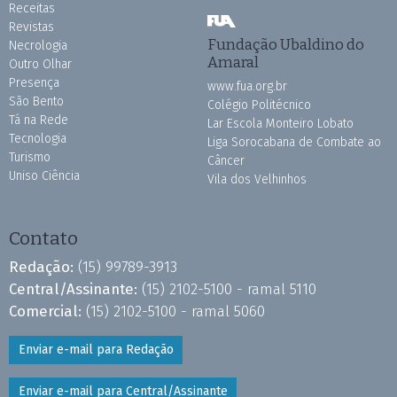
Receitas
Revistas
Fundação Ubaldino do
Necrologia
Amaral
Outro Olhar
Presença
www.fua.org.br
São Bento
Colégio Politécnico
Tá na Rede
Lar Escola Monteiro Lobato
Tecnologia
Liga Sorocabana de Combate ao
Turismo
Câncer
Uniso Ciência
Vila dos Velhinhos
Contato
Redação:
(15) 99789-3913
Central/Assinante:
(15) 2102-5100 - ramal 5110
Comercial:
(15) 2102-5100 - ramal 5060
Enviar e-mail para Redação
Enviar e-mail para Central/Assinante