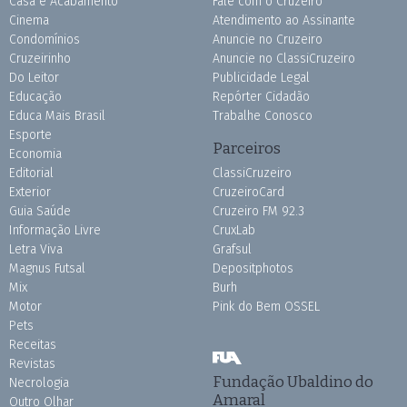
Casa e Acabamento
Fale com o Cruzeiro
Cinema
Atendimento ao Assinante
Condomínios
Anuncie no Cruzeiro
Cruzeirinho
Anuncie no ClassiCruzeiro
Do Leitor
Publicidade Legal
Educação
Repórter Cidadão
Educa Mais Brasil
Trabalhe Conosco
Esporte
Parceiros
Economia
Editorial
ClassiCruzeiro
Exterior
CruzeiroCard
Guia Saúde
Cruzeiro FM 92.3
Informação Livre
CruxLab
Letra Viva
Grafsul
Magnus Futsal
Depositphotos
Mix
Burh
Motor
Pink do Bem OSSEL
Pets
Receitas
Revistas
Fundação Ubaldino do
Necrologia
Amaral
Outro Olhar