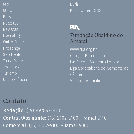
Mix
Burh
Motor
Pink do Bem OSSEL
Pets
Receitas
Revistas
Fundação Ubaldino do
Necrologia
Amaral
Outro Olhar
Presença
www.fua.org.br
São Bento
Colégio Politécnico
Tá na Rede
Lar Escola Monteiro Lobato
Tecnologia
Liga Sorocabana de Combate ao
Turismo
Câncer
Uniso Ciência
Vila dos Velhinhos
Contato
Redação:
(15) 99789-3913
Central/Assinante:
(15) 2102-5100 - ramal 5110
Comercial:
(15) 2102-5100 - ramal 5060