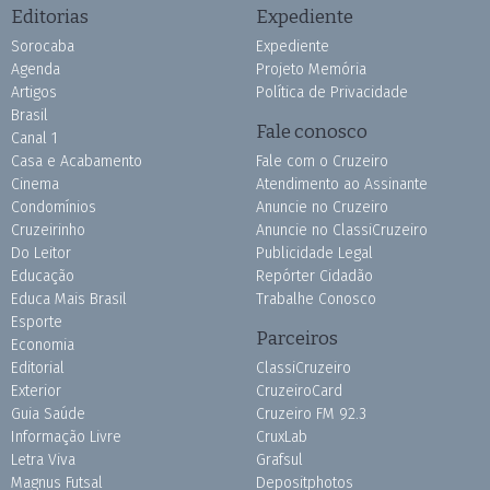
Editorias
Expediente
Sorocaba
Expediente
Agenda
Projeto Memória
Artigos
Política de Privacidade
Brasil
Fale conosco
Canal 1
Casa e Acabamento
Fale com o Cruzeiro
Cinema
Atendimento ao Assinante
Condomínios
Anuncie no Cruzeiro
Cruzeirinho
Anuncie no ClassiCruzeiro
Do Leitor
Publicidade Legal
Educação
Repórter Cidadão
Educa Mais Brasil
Trabalhe Conosco
Esporte
Parceiros
Economia
Editorial
ClassiCruzeiro
Exterior
CruzeiroCard
Guia Saúde
Cruzeiro FM 92.3
Informação Livre
CruxLab
Letra Viva
Grafsul
Magnus Futsal
Depositphotos