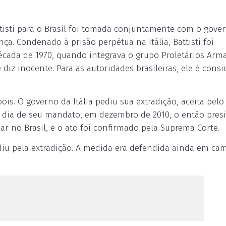
ttisti para o Brasil foi tomada conjuntamente com o gove
a. Condenado à prisão perpétua na Itália, Battisti foi
écada de 1970, quando integrava o grupo Proletários Arm
iz inocente. Para as autoridades brasileiras, ele é cons
pois. O governo da Itália pediu sua extradição, aceita pelo
o dia de seu mandato, em dezembro de 2010, o então pres
icar no Brasil, e o ato foi confirmado pela Suprema Corte.
idiu pela extradição. A medida era defendida ainda em c