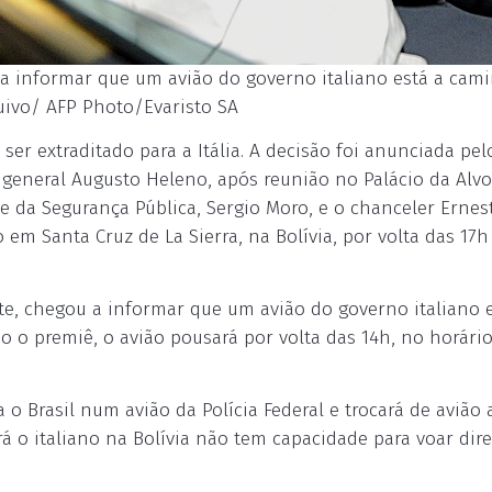
u a informar que um avião do governo italiano está a cam
rquivo/ AFP Photo/Evaristo SA
e ser extraditado para a Itália. A decisão foi anunciada pel
, general Augusto Heleno, após reunião no Palácio da Alvo
 e da Segurança Pública, Sergio Moro, e o chanceler Ernes
 em Santa Cruz de La Sierra, na Bolívia, por volta das 17h
nte, chegou a informar que um avião do governo italiano 
o o premiê, o avião pousará por volta das 14h, no horári
a o Brasil num avião da Polícia Federal e trocará de avião 
rá o italiano na Bolívia não tem capacidade para voar dire