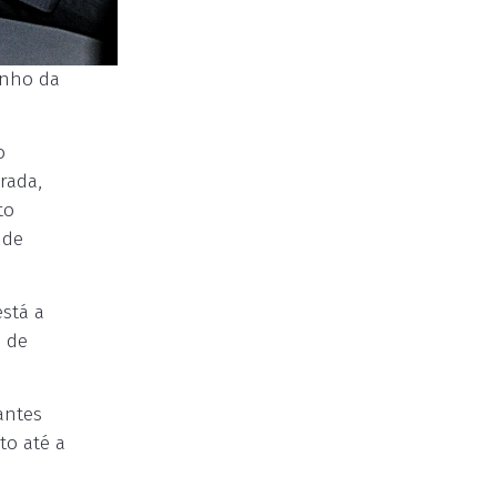
inho da
o
rada,
to
 de
está a
o de
antes
to até a