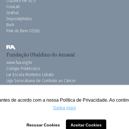
Cruzeiro FM 92.3
CruxLab
Grafsul
Depositphotos
Burh
Pink do Bem OSSEL
Fundação Ubaldino do Amaral
www.fua.org.br
Colégio Politécnico
Lar Escola Monteiro Lobato
Liga Sorocabana de Combate ao Câncer
Vila dos Velhinhos
antes de acordo com a nossa Política de Privacidade. Ao cont
Saiba mais
Todos os direitos reservados © 2025 Cruzeiro do Sul
Recusar Cookies
Aceitar Cookies