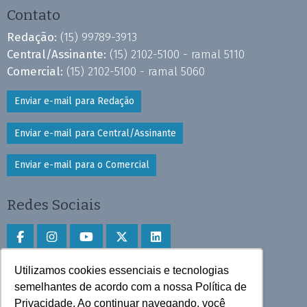
Contato
Redação:
(15) 99789-3913
Central/Assinante:
(15) 2102-5100 - ramal 5110
Comercial:
(15) 2102-5100 - ramal 5060
Enviar e-mail para Redação
Enviar e-mail para Central/Assinante
Enviar e-mail para o Comercial
Redes Sociais
Utilizamos cookies essenciais e tecnologias
Faça download do aplicativo
semelhantes de acordo com a nossa Política de
Privacidade. Ao continuar navegando, você
Play Store e App Store