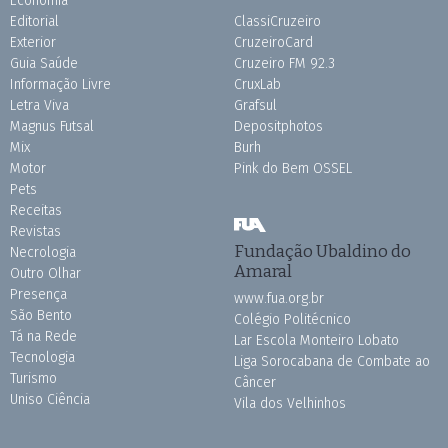
Economia
Editorial
ClassiCruzeiro
Exterior
CruzeiroCard
Guia Saúde
Cruzeiro FM 92.3
Informação Livre
CruxLab
Letra Viva
Grafsul
Magnus Futsal
Depositphotos
Mix
Burh
Motor
Pink do Bem OSSEL
Pets
Receitas
Revistas
Fundação Ubaldino do
Necrologia
Amaral
Outro Olhar
Presença
www.fua.org.br
São Bento
Colégio Politécnico
Tá na Rede
Lar Escola Monteiro Lobato
Tecnologia
Liga Sorocabana de Combate ao
Turismo
Câncer
Uniso Ciência
Vila dos Velhinhos