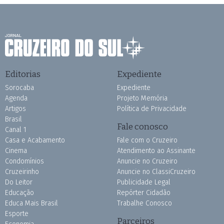
Editorias
Expediente
Sorocaba
Expediente
Agenda
Projeto Memória
Artigos
Política de Privacidade
Brasil
Fale conosco
Canal 1
Casa e Acabamento
Fale com o Cruzeiro
Cinema
Atendimento ao Assinante
Condomínios
Anuncie no Cruzeiro
Cruzeirinho
Anuncie no ClassiCruzeiro
Do Leitor
Publicidade Legal
Educação
Repórter Cidadão
Educa Mais Brasil
Trabalhe Conosco
Esporte
Parceiros