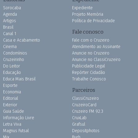
Sorocaba
Expediente
Agenda
Projeto Memória
Artigos
Política de Privacidade
Brasil
Fale conosco
Canal 1
Casa e Acabamento
Fale com o Cruzeiro
Cinema
Atendimento ao Assinante
Condomínios
Anuncie no Cruzeiro
Cruzeirinho
Anuncie no ClassiCruzeiro
Do Leitor
Publicidade Legal
Educação
Repórter Cidadão
Educa Mais Brasil
Trabalhe Conosco
Esporte
Parceiros
Economia
Editorial
ClassiCruzeiro
Exterior
CruzeiroCard
Guia Saúde
Cruzeiro FM 92.3
Informação Livre
CruxLab
Letra Viva
Grafsul
Magnus Futsal
Depositphotos
Mix
Burh