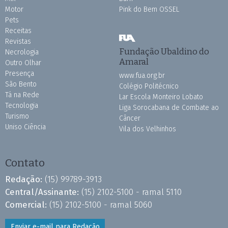
Motor
Pink do Bem OSSEL
Pets
Receitas
Revistas
Fundação Ubaldino do
Necrologia
Amaral
Outro Olhar
Presença
www.fua.org.br
São Bento
Colégio Politécnico
Tá na Rede
Lar Escola Monteiro Lobato
Tecnologia
Liga Sorocabana de Combate ao
Turismo
Câncer
Uniso Ciência
Vila dos Velhinhos
Contato
Redação:
(15) 99789-3913
Central/Assinante:
(15) 2102-5100 - ramal 5110
Comercial:
(15) 2102-5100 - ramal 5060
Enviar e-mail para Redação