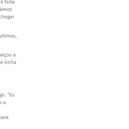
á feita
“Vamos
 chegar
vítimas,
meçou a
 e tinha
go. “Eu
u a
para