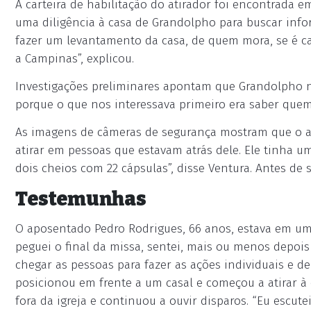
A carteira de habilitação do atirador foi encontrada 
uma diligência à casa de Grandolpho para buscar inf
fazer um levantamento da casa, de quem mora, se é ca
a Campinas”, explicou.
Investigações preliminares apontam que Grandolpho nã
porque o que nos interessava primeiro era saber quem 
As imagens de câmeras de segurança mostram que o a
atirar em pessoas que estavam atrás dele. Ele tinha u
dois cheios com 22 cápsulas”, disse Ventura. Antes de se
Testemunhas
O aposentado Pedro Rodrigues, 66 anos, estava em um 
peguei o final da missa, sentei, mais ou menos depoi
chegar as pessoas para fazer as ações individuais e d
posicionou em frente a um casal e começou a atirar à q
fora da igreja e continuou a ouvir disparos. “Eu escute