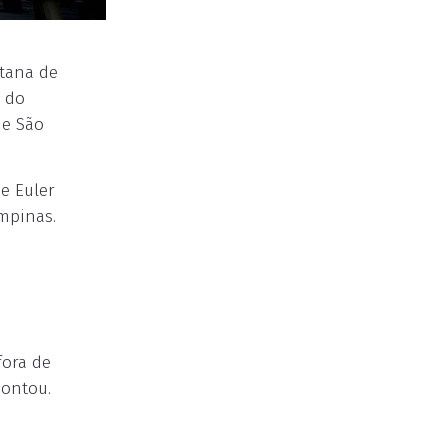
itana de
o do
de São
e Euler
mpinas.
fora de
pontou.