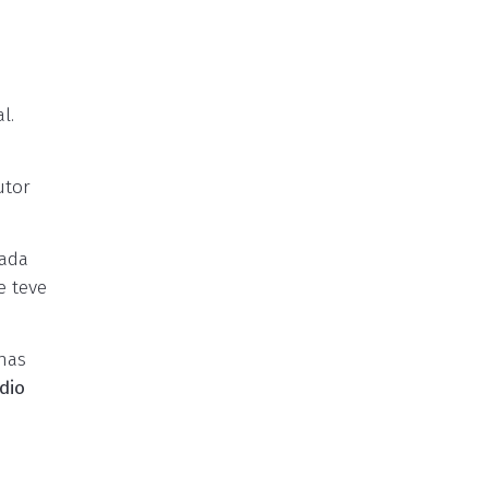
l.
utor
vada
e teve
nas
dio