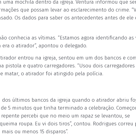
em uma mochila dentro da igreja. Ventura informou que ser
ormações que possam levar ao esclarecimento do crime. 
sado. Os dados para saber os antecedentes antes de ele
o conhecia as vítimas. “Estamos agora identificando as 
era o atirador”, apontou o delegado.
tirador entrou na igreja, sentou em um dos bancos e co
ma pistola e quatro carregadores. “Usou dois carregadores
 matar, o atirador foi atingido pela polícia.
dos últimos bancos da igreja quando o atirador abriu fo
s de 5 minutos que tinha terminado a celebração. Começo
e repente percebi que no meio um rapaz se levantou, se
ueima roupa. Eu vi dois tiros”, contou. Rodrigues correu 
i mais ou menos 15 disparos”.