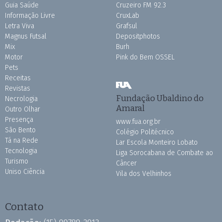
Guia Saúde
Cruzeiro FM 92.3
Informação Livre
CruxLab
Letra Viva
Grafsul
Magnus Futsal
Depositphotos
Mix
Burh
Motor
Pink do Bem OSSEL
Pets
Receitas
Revistas
Fundação Ubaldino do
Necrologia
Amaral
Outro Olhar
Presença
www.fua.org.br
São Bento
Colégio Politécnico
Tá na Rede
Lar Escola Monteiro Lobato
Tecnologia
Liga Sorocabana de Combate ao
Turismo
Câncer
Uniso Ciência
Vila dos Velhinhos
Contato