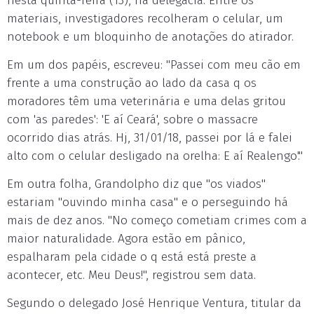
nesta quinta-feira (13), na delegacia. Entre os
materiais, investigadores recolheram o celular, um
notebook e um bloquinho de anotações do atirador.
Em um dos papéis, escreveu: "Passei com meu cão em
frente a uma construção ao lado da casa q os
moradores têm uma veterinária e uma delas gritou
com 'as paredes': 'E aí Ceará', sobre o massacre
ocorrido dias atrás. Hj, 31/01/18, passei por lá e falei
alto com o celular desligado na orelha: E aí Realengo'."
Em outra folha, Grandolpho diz que "os viados"
estariam "ouvindo minha casa" e o perseguindo há
mais de dez anos. "No começo cometiam crimes com a
maior naturalidade. Agora estão em pânico,
espalharam pela cidade o q está está preste a
acontecer, etc. Meu Deus!", registrou sem data.
Segundo o delegado José Henrique Ventura, titular da