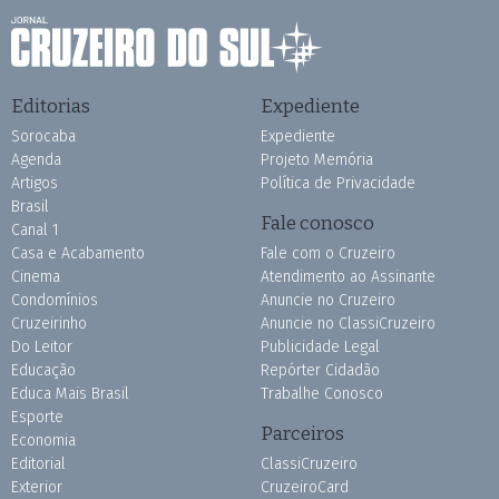
Editorias
Expediente
Sorocaba
Expediente
Agenda
Projeto Memória
Artigos
Política de Privacidade
Brasil
Fale conosco
Canal 1
Casa e Acabamento
Fale com o Cruzeiro
Cinema
Atendimento ao Assinante
Condomínios
Anuncie no Cruzeiro
Cruzeirinho
Anuncie no ClassiCruzeiro
Do Leitor
Publicidade Legal
Educação
Repórter Cidadão
Educa Mais Brasil
Trabalhe Conosco
Esporte
Parceiros
Economia
Editorial
ClassiCruzeiro
Exterior
CruzeiroCard