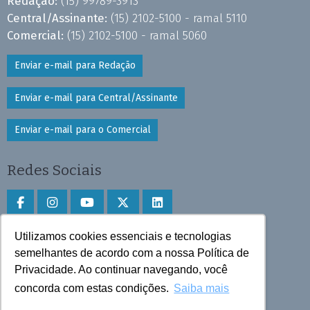
Redação:
(15) 99789-3913
Central/Assinante:
(15) 2102-5100 - ramal 5110
Comercial:
(15) 2102-5100 - ramal 5060
Enviar e-mail para Redação
Enviar e-mail para Central/Assinante
Enviar e-mail para o Comercial
Redes Sociais
Utilizamos cookies essenciais e tecnologias
Faça download do aplicativo
semelhantes de acordo com a nossa Política de
Privacidade. Ao continuar navegando, você
Play Store e App Store
concorda com estas condições.
Saiba mais