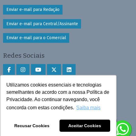
Enviar e-mail para Redação
Enviar e-mail para Central/Assinante
Enviar e-mail para o Comercial
Redes Sociais
Utilizamos cookies essenciais e tecnologias
Faça download do aplicativo
semelhantes de acordo com a nossa Política de
Play Store e App Store
Privacidade. Ao continuar navegando, você
concorda com estas condições.
Saiba mais
Todos os direitos reservados © 2025 Cruzeiro do Sul
Recusar Cookies
Aceitar Cookies