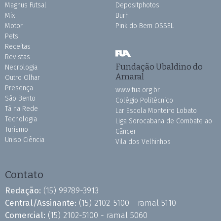
Magnus Futsal
Depositphotos
Mix
Burh
Motor
Pink do Bem OSSEL
Pets
Receitas
Revistas
Fundação Ubaldino do
Necrologia
Amaral
Outro Olhar
Presença
www.fua.org.br
São Bento
Colégio Politécnico
Tá na Rede
Lar Escola Monteiro Lobato
Tecnologia
Liga Sorocabana de Combate ao
Turismo
Câncer
Uniso Ciência
Vila dos Velhinhos
Contato
Redação:
(15) 99789-3913
Central/Assinante:
(15) 2102-5100 - ramal 5110
Comercial:
(15) 2102-5100 - ramal 5060