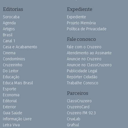
Editorias
Expediente
Sorocaba
Expediente
Agenda
Projeto Memória
Artigos
Política de Privacidade
Brasil
Fale conosco
Canal 1
Casa e Acabamento
Fale com o Cruzeiro
Cinema
Atendimento ao Assinante
Condomínios
Anuncie no Cruzeiro
Cruzeirinho
Anuncie no ClassiCruzeiro
Do Leitor
Publicidade Legal
Educação
Repórter Cidadão
Educa Mais Brasil
Trabalhe Conosco
Esporte
Parceiros
Economia
Editorial
ClassiCruzeiro
Exterior
CruzeiroCard
Guia Saúde
Cruzeiro FM 92.3
Informação Livre
CruxLab
Letra Viva
Grafsul