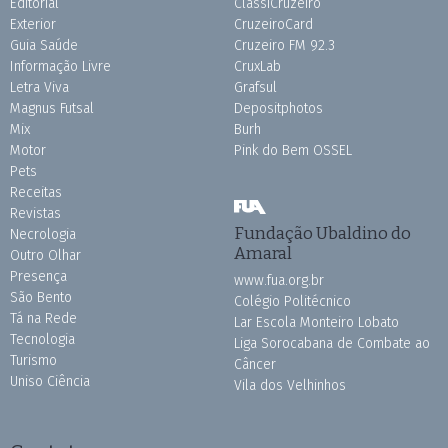
Editorial
ClassiCruzeiro
Exterior
CruzeiroCard
Guia Saúde
Cruzeiro FM 92.3
Informação Livre
CruxLab
Letra Viva
Grafsul
Magnus Futsal
Depositphotos
Mix
Burh
Motor
Pink do Bem OSSEL
Pets
Receitas
Revistas
Fundação Ubaldino do
Necrologia
Amaral
Outro Olhar
Presença
www.fua.org.br
São Bento
Colégio Politécnico
Tá na Rede
Lar Escola Monteiro Lobato
Tecnologia
Liga Sorocabana de Combate ao
Turismo
Câncer
Uniso Ciência
Vila dos Velhinhos