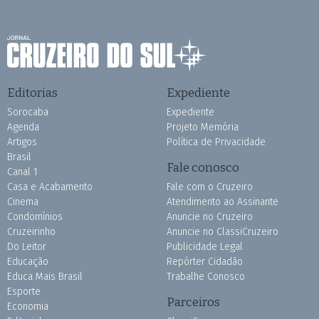
Editorias
Expediente
Sorocaba
Expediente
Agenda
Projeto Memória
Artigos
Política de Privacidade
Brasil
Fale conosco
Canal 1
Casa e Acabamento
Fale com o Cruzeiro
Cinema
Atendimento ao Assinante
Condomínios
Anuncie no Cruzeiro
Cruzeirinho
Anuncie no ClassiCruzeiro
Do Leitor
Publicidade Legal
Educação
Repórter Cidadão
Educa Mais Brasil
Trabalhe Conosco
Esporte
Parceiros
Economia