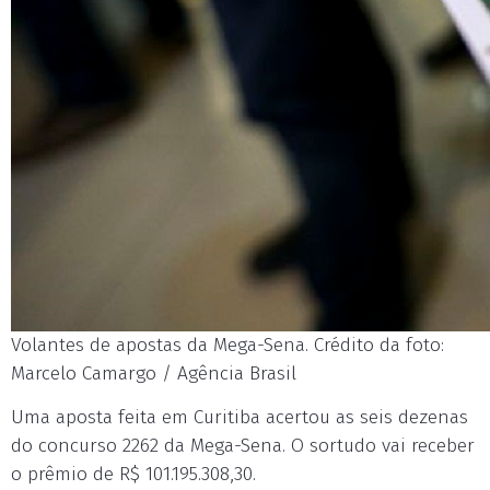
Volantes de apostas da Mega-Sena. Crédito da foto:
Marcelo Camargo / Agência Brasil
Uma aposta feita em Curitiba acertou as seis dezenas
do concurso 2262 da Mega-Sena. O sortudo vai receber
o prêmio de R$ 101.195.308,30.