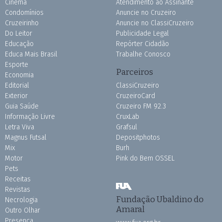
Cinema
Atendimento ao Assinante
Condomínios
Anuncie no Cruzeiro
Cruzeirinho
Anuncie no ClassiCruzeiro
Do Leitor
Publicidade Legal
Educação
Repórter Cidadão
Educa Mais Brasil
Trabalhe Conosco
Esporte
Parceiros
Economia
Editorial
ClassiCruzeiro
Exterior
CruzeiroCard
Guia Saúde
Cruzeiro FM 92.3
Informação Livre
CruxLab
Letra Viva
Grafsul
Magnus Futsal
Depositphotos
Mix
Burh
Motor
Pink do Bem OSSEL
Pets
Receitas
Revistas
Fundação Ubaldino do
Necrologia
Amaral
Outro Olhar
Presença