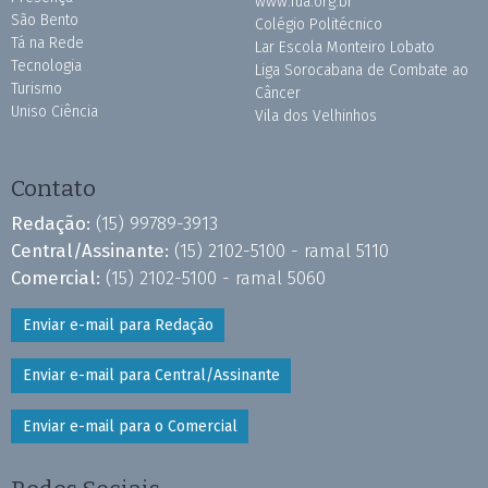
www.fua.org.br
São Bento
Colégio Politécnico
Tá na Rede
Lar Escola Monteiro Lobato
Tecnologia
Liga Sorocabana de Combate ao
Turismo
Câncer
Uniso Ciência
Vila dos Velhinhos
Contato
Redação:
(15) 99789-3913
Central/Assinante:
(15) 2102-5100 - ramal 5110
Comercial:
(15) 2102-5100 - ramal 5060
Enviar e-mail para Redação
Enviar e-mail para Central/Assinante
Enviar e-mail para o Comercial