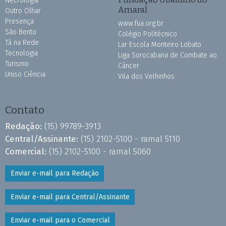
Necrologia
Amaral
Outro Olhar
Presença
www.fua.org.br
São Bento
Colégio Politécnico
Tá na Rede
Lar Escola Monteiro Lobato
Tecnologia
Liga Sorocabana de Combate ao
Turismo
Câncer
Uniso Ciência
Vila dos Velhinhos
Contato
Redação:
(15) 99789-3913
Central/Assinante:
(15) 2102-5100 - ramal 5110
Comercial:
(15) 2102-5100 - ramal 5060
Enviar e-mail para Redação
Enviar e-mail para Central/Assinante
Enviar e-mail para o Comercial