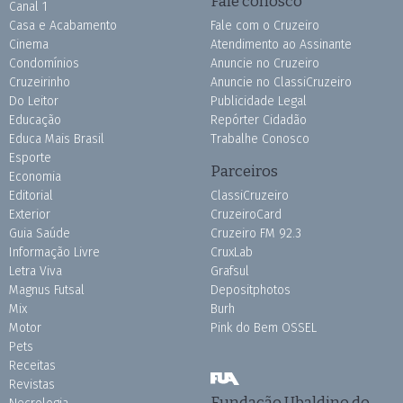
Fale conosco
Canal 1
Casa e Acabamento
Fale com o Cruzeiro
Cinema
Atendimento ao Assinante
Condomínios
Anuncie no Cruzeiro
Cruzeirinho
Anuncie no ClassiCruzeiro
Do Leitor
Publicidade Legal
Educação
Repórter Cidadão
Educa Mais Brasil
Trabalhe Conosco
Esporte
Parceiros
Economia
Editorial
ClassiCruzeiro
Exterior
CruzeiroCard
Guia Saúde
Cruzeiro FM 92.3
Informação Livre
CruxLab
Letra Viva
Grafsul
Magnus Futsal
Depositphotos
Mix
Burh
Motor
Pink do Bem OSSEL
Pets
Receitas
Revistas
Fundação Ubaldino do