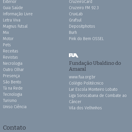
Exterior
CruzeiroCard
Guia Saúde
Cruzeiro FM 92.3
Informação Livre
CruxLab
Letra Viva
Grafsul
Magnus Futsal
Depositphotos
Mix
Burh
Motor
Pink do Bem OSSEL
Pets
Receitas
Revistas
Fundação Ubaldino do
Necrologia
Amaral
Outro Olhar
Presença
www.fua.org.br
São Bento
Colégio Politécnico
Tá na Rede
Lar Escola Monteiro Lobato
Tecnologia
Liga Sorocabana de Combate ao
Turismo
Câncer
Uniso Ciência
Vila dos Velhinhos
Contato