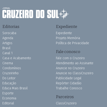
Editorias
Expediente
Sorocaba
Expediente
Agenda
Projeto Memória
Artigos
Política de Privacidade
Brasil
Fale conosco
Canal 1
Casa e Acabamento
Fale com o Cruzeiro
Cinema
Atendimento ao Assinante
Condomínios
Anuncie no Cruzeiro
Cruzeirinho
Anuncie no ClassiCruzeiro
Do Leitor
Publicidade Legal
Educação
Repórter Cidadão
Educa Mais Brasil
Trabalhe Conosco
Esporte
Parceiros
Economia
Editorial
ClassiCruzeiro