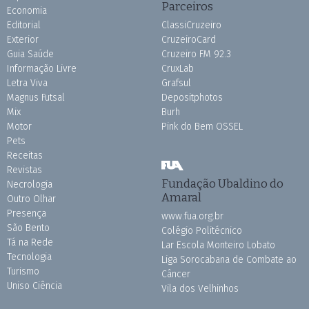
Parceiros
Economia
Editorial
ClassiCruzeiro
Exterior
CruzeiroCard
Guia Saúde
Cruzeiro FM 92.3
Informação Livre
CruxLab
Letra Viva
Grafsul
Magnus Futsal
Depositphotos
Mix
Burh
Motor
Pink do Bem OSSEL
Pets
Receitas
Revistas
Fundação Ubaldino do
Necrologia
Amaral
Outro Olhar
Presença
www.fua.org.br
São Bento
Colégio Politécnico
Tá na Rede
Lar Escola Monteiro Lobato
Tecnologia
Liga Sorocabana de Combate ao
Turismo
Câncer
Uniso Ciência
Vila dos Velhinhos