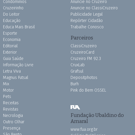
Condomínios
Anuncie no Cruzeiro
Cruzeirinho
Anuncie no ClassiCruzeiro
Do Leitor
Publicidade Legal
Educação
Repórter Cidadão
Educa Mais Brasil
Trabalhe Conosco
Esporte
Parceiros
Economia
Editorial
ClassiCruzeiro
Exterior
CruzeiroCard
Guia Saúde
Cruzeiro FM 92.3
Informação Livre
CruxLab
Letra Viva
Grafsul
Magnus Futsal
Depositphotos
Mix
Burh
Motor
Pink do Bem OSSEL
Pets
Receitas
Revistas
Fundação Ubaldino do
Necrologia
Amaral
Outro Olhar
Presença
www.fua.org.br
São Bento